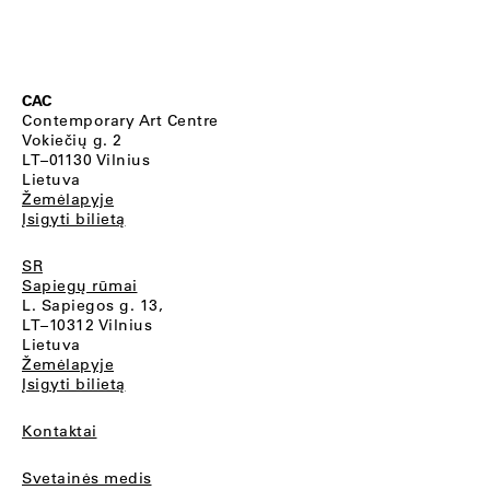
CAC
Contemporary Art Centre
Vokiečių g. 2
LT–01130 Vilnius
Lietuva
Žemėlapyje
Įsigyti bilietą
SR
Sapiegų rūmai
L. Sapiegos g. 13,
LT–10312 Vilnius
Lietuva
Žemėlapyje
Įsigyti bilietą
Kontaktai
Svetainės medis