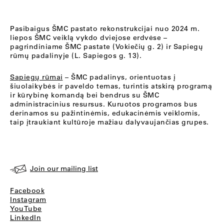
Pasibaigus ŠMC pastato rekonstrukcijai nuo 2024 m.
liepos ŠMC veiklą vykdo dviejose erdvėse –
pagrindiniame ŠMC pastate (Vokiečių g. 2) ir Sapiegų
rūmų padalinyje (L. Sapiegos g. 13).
Sapiegų rūmai
– ŠMC padalinys, orientuotas į
šiuolaikybės ir paveldo temas, turintis atskirą programą
ir kūrybinę komandą bei bendrus su ŠMC
administracinius resursus. Kuruotos programos bus
derinamos su pažintinėmis, edukacinėmis veiklomis,
taip įtraukiant kultūroje mažiau dalyvaujančias grupes.
Join our mailing list
Facebook
Instagram
YouTube
LinkedIn