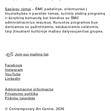
Sapiegų rūmai
– ŠMC padalinys, orientuotas į
šiuolaikybės ir paveldo temas, turintis atskirą programą
ir kūrybinę komandą bei bendrus su ŠMC
administracinius resursus. Kuruotos programos bus
derinamos su pažintinėmis, edukacinėmis veiklomis,
taip įtraukiant kultūroje mažiau dalyvaujančias grupes.
Join our mailing list
Facebook
Instagram
YouTube
LinkedIn
Administracinė informacija
Privatumo politika
Pirkimo taisyklės
© Contemporary Art Centre, 2026