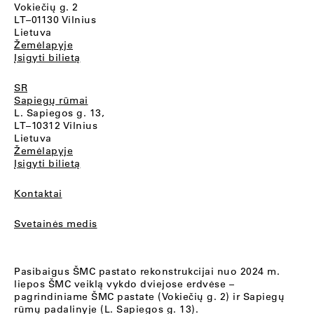
Vokiečių g. 2
LT–01130 Vilnius
Lietuva
Žemėlapyje
Įsigyti bilietą
SR
Sapiegų rūmai
L. Sapiegos g. 13,
LT–10312 Vilnius
Lietuva
Žemėlapyje
Įsigyti bilietą
Kontaktai
Svetainės medis
Pasibaigus ŠMC pastato rekonstrukcijai nuo 2024 m.
liepos ŠMC veiklą vykdo dviejose erdvėse –
pagrindiniame ŠMC pastate (Vokiečių g. 2) ir Sapiegų
rūmų padalinyje (L. Sapiegos g. 13).