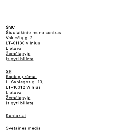
ŠMC
Šiuolaikinio meno centras
Vokiečių g. 2
LT–01130 Vilnius
Lietuva
Žemėlapyje
Įsigyti bilietą
SR
Sapiegų rūmai
L. Sapiegos g. 13,
LT–10312 Vilnius
Lietuva
Žemėlapyje
Įsigyti bilietą
Kontaktai
Svetainės medis