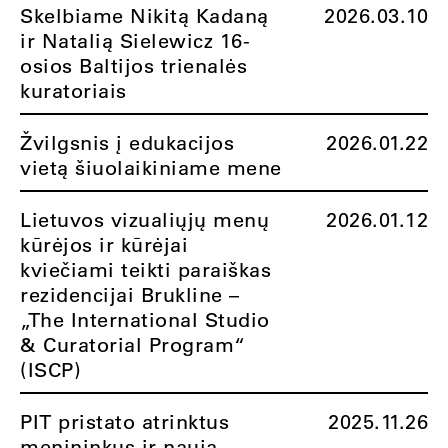
Skelbiame Nikitą Kadaną
2026.03.10
ir Natalią Sielewicz 16-
osios Baltijos trienalės
kuratoriais
Žvilgsnis į edukacijos
2026.01.22
vietą šiuolaikiniame mene
Lietuvos vizualiųjų menų
2026.01.12
kūrėjos ir kūrėjai
kviečiami teikti paraiškas
rezidencijai Brukline –
„The International Studio
& Curatorial Program“
(ISCP)
PIT pristato atrinktus
2025.11.26
menininkus ir naują