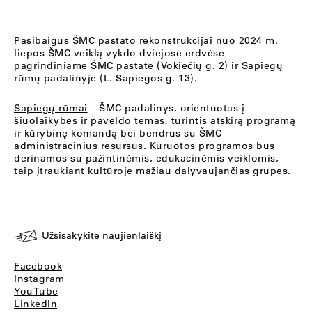
Pasibaigus ŠMC pastato rekonstrukcijai nuo 2024 m.
liepos ŠMC veiklą vykdo dviejose erdvėse –
pagrindiniame ŠMC pastate (Vokiečių g. 2) ir Sapiegų
rūmų padalinyje (L. Sapiegos g. 13).
Sapiegų rūmai
– ŠMC padalinys, orientuotas į
šiuolaikybės ir paveldo temas, turintis atskirą programą
ir kūrybinę komandą bei bendrus su ŠMC
administracinius resursus. Kuruotos programos bus
derinamos su pažintinėmis, edukacinėmis veiklomis,
taip įtraukiant kultūroje mažiau dalyvaujančias grupes.
Užsisakykite naujienlaiškį
Facebook
Instagram
YouTube
LinkedIn