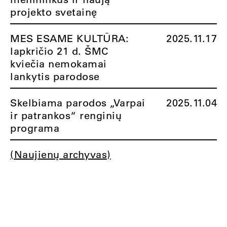
projekto svetainę
MES ESAME KULTŪRA:
2025.11.17
lapkričio 21 d. ŠMC
kviečia nemokamai
lankytis parodose
Skelbiama parodos „Varpai
2025.11.04
ir patrankos“ renginių
programa
(Naujienų archyvas)