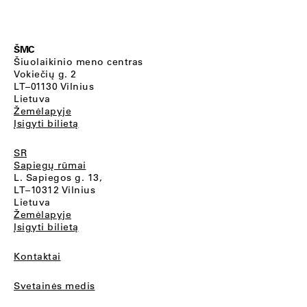
ŠMC
Šiuolaikinio meno centras
Vokiečių g. 2
LT–01130 Vilnius
Lietuva
Žemėlapyje
Įsigyti bilietą
SR
Sapiegų rūmai
L. Sapiegos g. 13,
LT–10312 Vilnius
Lietuva
Žemėlapyje
Įsigyti bilietą
Kontaktai
Svetainės medis