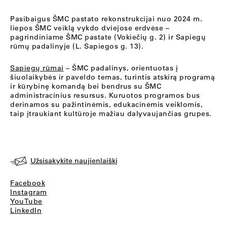
Pasibaigus ŠMC pastato rekonstrukcijai nuo 2024 m.
liepos ŠMC veiklą vykdo dviejose erdvėse –
pagrindiniame ŠMC pastate (Vokiečių g. 2) ir Sapiegų
rūmų padalinyje (L. Sapiegos g. 13).
Sapiegų rūmai
– ŠMC padalinys, orientuotas į
šiuolaikybės ir paveldo temas, turintis atskirą programą
ir kūrybinę komandą bei bendrus su ŠMC
administracinius resursus. Kuruotos programos bus
derinamos su pažintinėmis, edukacinėmis veiklomis,
taip įtraukiant kultūroje mažiau dalyvaujančias grupes.
Užsisakykite naujienlaiškį
Facebook
Instagram
YouTube
LinkedIn