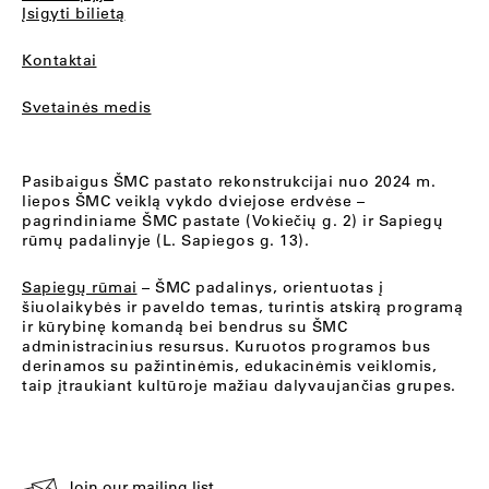
Įsigyti bilietą
Kontaktai
Svetainės medis
Pasibaigus ŠMC pastato rekonstrukcijai nuo 2024 m.
liepos ŠMC veiklą vykdo dviejose erdvėse –
pagrindiniame ŠMC pastate (Vokiečių g. 2) ir Sapiegų
rūmų padalinyje (L. Sapiegos g. 13).
Sapiegų rūmai
– ŠMC padalinys, orientuotas į
šiuolaikybės ir paveldo temas, turintis atskirą programą
ir kūrybinę komandą bei bendrus su ŠMC
administracinius resursus. Kuruotos programos bus
derinamos su pažintinėmis, edukacinėmis veiklomis,
taip įtraukiant kultūroje mažiau dalyvaujančias grupes.
Join our mailing list