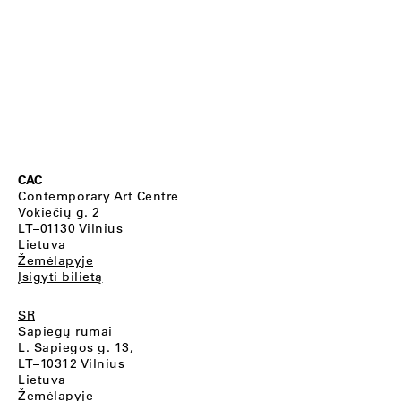
CAC
Contemporary Art Centre
Vokiečių g. 2
LT–01130 Vilnius
Lietuva
Žemėlapyje
Įsigyti bilietą
SR
Sapiegų rūmai
L. Sapiegos g. 13,
LT–10312 Vilnius
Lietuva
Žemėlapyje