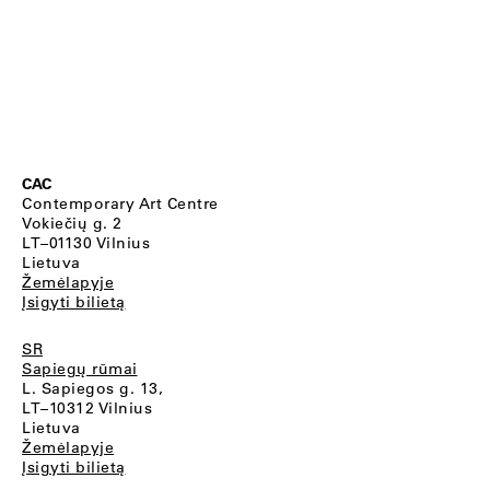
CAC
Contemporary Art Centre
Vokiečių g. 2
LT–01130 Vilnius
Lietuva
Žemėlapyje
Įsigyti bilietą
SR
Sapiegų rūmai
L. Sapiegos g. 13,
LT–10312 Vilnius
Lietuva
Žemėlapyje
Įsigyti bilietą