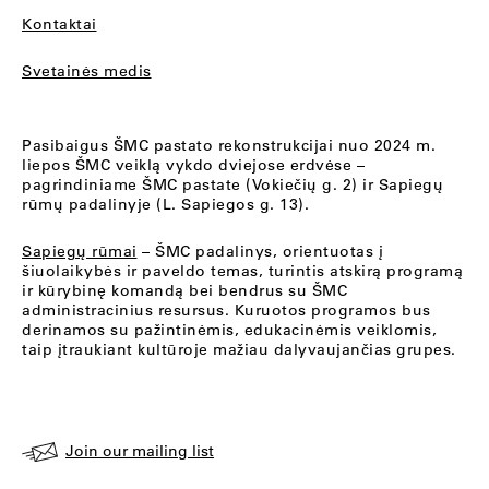
Kontaktai
Svetainės medis
Pasibaigus ŠMC pastato rekonstrukcijai nuo 2024 m.
liepos ŠMC veiklą vykdo dviejose erdvėse –
pagrindiniame ŠMC pastate (Vokiečių g. 2) ir Sapiegų
rūmų padalinyje (L. Sapiegos g. 13).
Sapiegų rūmai
– ŠMC padalinys, orientuotas į
šiuolaikybės ir paveldo temas, turintis atskirą programą
ir kūrybinę komandą bei bendrus su ŠMC
administracinius resursus. Kuruotos programos bus
derinamos su pažintinėmis, edukacinėmis veiklomis,
taip įtraukiant kultūroje mažiau dalyvaujančias grupes.
Join our mailing list