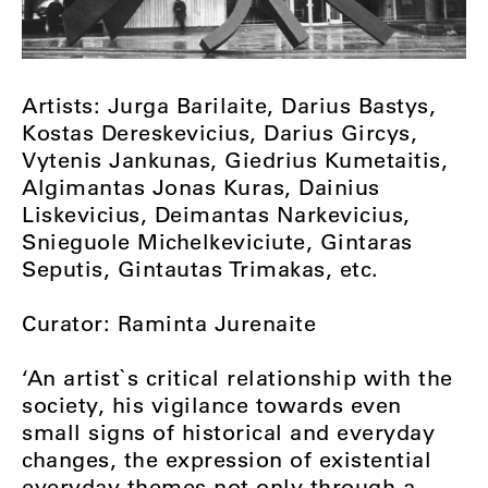
Artists: Jurga Barilaite, Darius Bastys,
Kostas Dereskevicius, Darius Gircys,
Vytenis Jankunas, Giedrius Kumetaitis,
Algimantas Jonas Kuras, Dainius
Liskevicius, Deimantas Narkevicius,
Snieguole Michelkeviciute, Gintaras
Seputis, Gintautas Trimakas, etc.
Curator: Raminta Jurenaite
‘An artist`s critical relationship with the
society, his vigilance towards even
small signs of historical and everyday
changes, the expression of existential
everyday themes not only through a