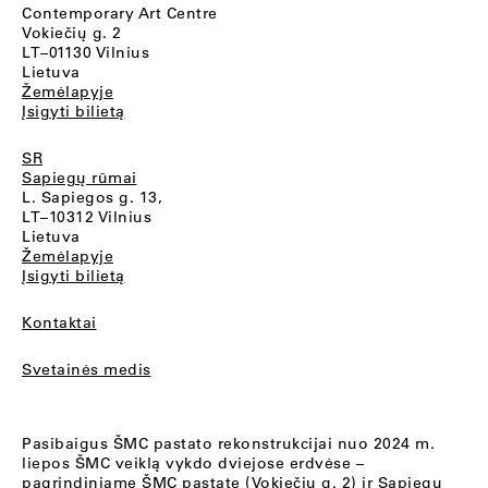
Contemporary Art Centre
Vokiečių g. 2
LT–01130 Vilnius
Lietuva
Žemėlapyje
Įsigyti bilietą
SR
Sapiegų rūmai
L. Sapiegos g. 13,
LT–10312 Vilnius
Lietuva
Žemėlapyje
Įsigyti bilietą
Kontaktai
Svetainės medis
Pasibaigus ŠMC pastato rekonstrukcijai nuo 2024 m.
liepos ŠMC veiklą vykdo dviejose erdvėse –
pagrindiniame ŠMC pastate (Vokiečių g. 2) ir Sapiegų