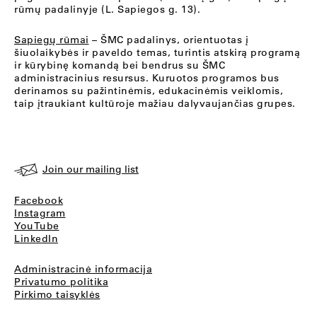
rūmų padalinyje (L. Sapiegos g. 13).
Sapiegų rūmai
– ŠMC padalinys, orientuotas į
šiuolaikybės ir paveldo temas, turintis atskirą programą
ir kūrybinę komandą bei bendrus su ŠMC
administracinius resursus. Kuruotos programos bus
derinamos su pažintinėmis, edukacinėmis veiklomis,
taip įtraukiant kultūroje mažiau dalyvaujančias grupes.
Join our mailing list
Facebook
Instagram
YouTube
LinkedIn
Administracinė informacija
Privatumo politika
Pirkimo taisyklės