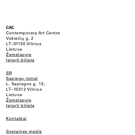
CAC
Contemporary Art Centre
Vokiečių g. 2
LT–01130 Vilnius
Lietuva
Žemėlapyje
Įsigyti bilietą
SR
Sapiegų rūmai
L. Sapiegos g. 13,
LT–10312 Vilnius
Lietuva
Žemėlapyje
Įsigyti bilietą
Kontaktai
Svetainės medis