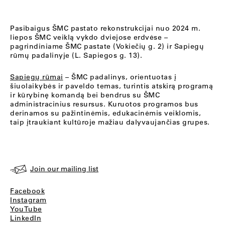
Pasibaigus ŠMC pastato rekonstrukcijai nuo 2024 m.
liepos ŠMC veiklą vykdo dviejose erdvėse –
pagrindiniame ŠMC pastate (Vokiečių g. 2) ir Sapiegų
rūmų padalinyje (L. Sapiegos g. 13).
Sapiegų rūmai
– ŠMC padalinys, orientuotas į
šiuolaikybės ir paveldo temas, turintis atskirą programą
ir kūrybinę komandą bei bendrus su ŠMC
administracinius resursus. Kuruotos programos bus
derinamos su pažintinėmis, edukacinėmis veiklomis,
taip įtraukiant kultūroje mažiau dalyvaujančias grupes.
Join our mailing list
Facebook
Instagram
YouTube
LinkedIn