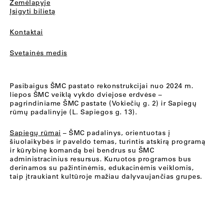
Žemėlapyje
Įsigyti bilietą
Kontaktai
Svetainės medis
Pasibaigus ŠMC pastato rekonstrukcijai nuo 2024 m.
liepos ŠMC veiklą vykdo dviejose erdvėse –
pagrindiniame ŠMC pastate (Vokiečių g. 2) ir Sapiegų
rūmų padalinyje (L. Sapiegos g. 13).
Sapiegų rūmai
– ŠMC padalinys, orientuotas į
šiuolaikybės ir paveldo temas, turintis atskirą programą
ir kūrybinę komandą bei bendrus su ŠMC
administracinius resursus. Kuruotos programos bus
derinamos su pažintinėmis, edukacinėmis veiklomis,
taip įtraukiant kultūroje mažiau dalyvaujančias grupes.