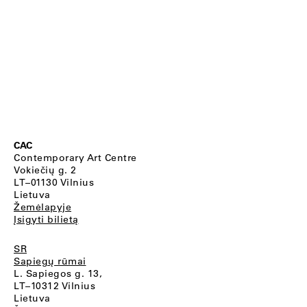
CAC
Contemporary Art Centre
Vokiečių g. 2
LT–01130 Vilnius
Lietuva
Žemėlapyje
Įsigyti bilietą
SR
Sapiegų rūmai
L. Sapiegos g. 13,
LT–10312 Vilnius
Lietuva