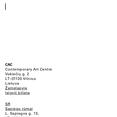
CAC
Contemporary Art Centre
Vokiečių g. 2
LT–01130 Vilnius
Lietuva
Žemėlapyje
Įsigyti bilietą
SR
Sapiegų rūmai
L. Sapiegos g. 13,