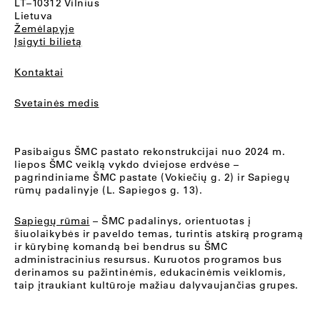
LT–10312 Vilnius
Lietuva
Žemėlapyje
Įsigyti bilietą
Kontaktai
Svetainės medis
Pasibaigus ŠMC pastato rekonstrukcijai nuo 2024 m.
liepos ŠMC veiklą vykdo dviejose erdvėse –
pagrindiniame ŠMC pastate (Vokiečių g. 2) ir Sapiegų
rūmų padalinyje (L. Sapiegos g. 13).
Sapiegų rūmai
– ŠMC padalinys, orientuotas į
šiuolaikybės ir paveldo temas, turintis atskirą programą
ir kūrybinę komandą bei bendrus su ŠMC
administracinius resursus. Kuruotos programos bus
derinamos su pažintinėmis, edukacinėmis veiklomis,
taip įtraukiant kultūroje mažiau dalyvaujančias grupes.