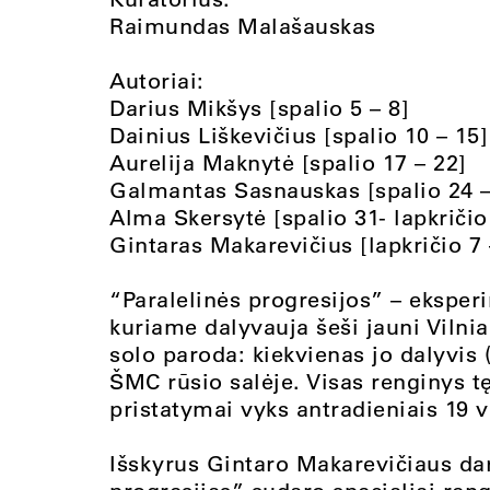
Raimundas Malašauskas
Autoriai:
Darius Mikšys [spalio 5 – 8]
Dainius Liškevičius [spalio 10 – 15]
Aurelija Maknytė [spalio 17 – 22]
Galmantas Sasnauskas [spalio 24 –
Alma Skersytė [spalio 31- lapkričio
Gintaras Makarevičius [lapkričio 7 
“Paralelinės progresijos” – eksper
kuriame dalyvauja šeši jauni Vilnia
solo paroda: kiekvienas jo dalyvis 
ŠMC rūsio salėje. Visas renginys tę
pristatymai vyks antradieniais 19 v
Išskyrus Gintaro Makarevičiaus dar