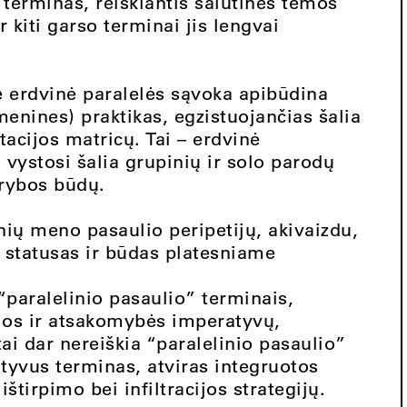
 terminas, reiškiantis šalutinės temos
 kiti garso terminai jis lengvai
 erdvinė paralelės sąvoka apibūdina
menines) praktikas, egzistuojančias šalia
acijos matricų. Tai – erdvinė
as vystosi šalia grupinių ir solo parodų
ūrybos būdų.
dinių meno pasaulio peripetijų, akivaizdu,
 statusas ir būdas platesniame
paralelinio pasaulio” terminais,
ijos ir atsakomybės imperatyvų,
ai dar nereiškia “paralelinio pasaulio”
tyvus terminas, atviras integruotos
štirpimo bei infiltracijos strategijų.