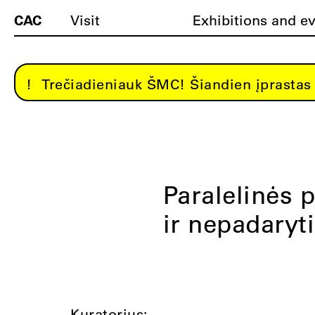
CAC
Visit
Exhibitions and e
Trečiadieniauk ŠMC! Šiandien įprastas 
Paralelinės p
ir nepadaryti
Kuratorius: