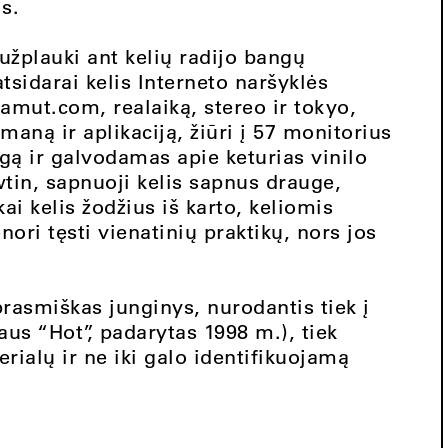
s.
užplauki ant kelių radijo bangų
sidarai kelis Interneto naršyklės
amut.com, realaiką, stereo ir tokyo,
maną ir aplikaciją, žiūri į 57 monitorius
ą ir galvodamas apie keturias vinilo
tin, sapnuoji kelis sapnus drauge,
 kelis žodžius iš karto, keliomis
ori tęsti vienatinių praktikų, nors jos
prasmiškas junginys, nurodantis tiek į
us “Hot”, padarytas 1998 m.), tiek
erialų ir ne iki galo identifikuojamą