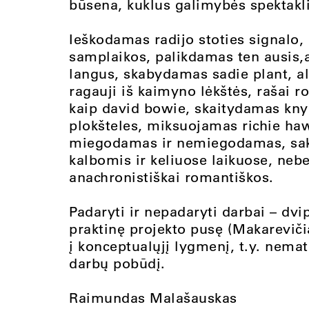
būsena, kuklus galimybės spektakli
Ieškodamas radijo stoties signalo, 
samplaikos, palikdamas ten ausis,at
langus, skabydamas sadie plant, al
ragauji iš kaimyno lėkštės, rašai ro
kaip david bowie, skaitydamas knyg
plokšteles, miksuojamas richie haw
miegodamas ir nemiegodamas, sakai
kalbomis ir keliuose laikuose, neben
anachronistiškai romantiškos.
Padaryti ir nepadaryti darbai – dvi
praktinę projekto pusę (Makarevičia
į konceptualųjį lygmenį, t.y. nemat
darbų pobūdį.
Raimundas Malašauskas