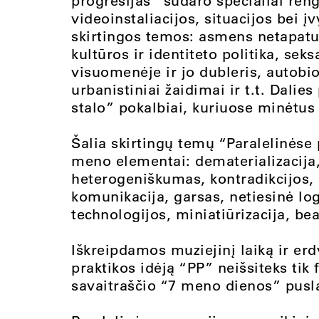
progresijas” sudaro specialiai ren
videoinstaliacijos, situacijos bei 
skirtingos temos: asmens netapatu
kultūros ir identiteto politika, s
visuomenėje ir jo dubleris, autobio
urbanistiniai žaidimai ir t.t. Dalie
stalo” pokalbiai, kuriuose minėtus 
Šalia skirtingų temų “Paralelinėse 
meno elementai: dematerializacija
heterogeniškumas, kontradikcijos, 
komunikacija, garsas, netiesinė lo
technologijos, miniatiūrizacija, bea
Iškreipdamos muziejinį laiką ir er
praktikos idėją “PP” neišsiteks tik
savaitraščio “7 meno dienos” pusl