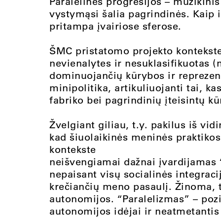
Paralelinės progresijos – muzikinis
vystymąsi šalia pagrindinės. Kaip ir
pritampa įvairiose sferose.
ŠMC pristatomo projekto kontekste
nevienalytes ir nesuklasifikuotas (
dominuojančių kūrybos ir reprezent
minipolitika, artikuliuojanti tai, k
fabriko bei pagrindinių įteisintų k
Žvelgiant giliau, t.y. pakilus iš vi
kad šiuolaikinės meninės praktikos
kontekste
neišvengiamai dažnai įvardijamas “
nepaisant visų socialinės integrac
krečiančių meno pasaulį. Žinoma, t
autonomijos. “Paralelizmas” – pozi
autonomijos idėjai ir neatmetantis i