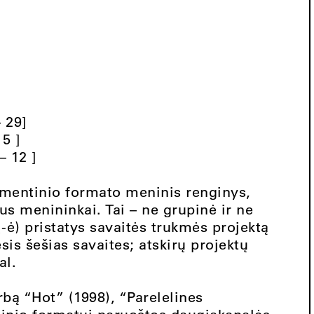
 29]
 5 ]
– 12 ]
imentinio formato meninis renginys,
us menininkai. Tai – ne grupinė ir ne
(-ė) pristatys savaitės trukmės projektą
sis šešias savaites; atskirų projektų
al.
bą “Hot” (1998), “Parelelines