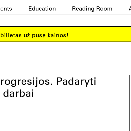
vents
Education
Reading Room
bilietas už pusę kainos!
rogresijos. Padaryti
 darbai