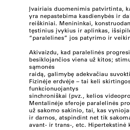
Įvairiais duomenimis patvirtinta, k
yra nepastebima kasdienybės ir daba
reiškiniai. Menininkai, konstruoda
tęstinius įvykius ir aplinkas, išsip
“paralelines” jos patyrimo ir veiki
Akivaizdu, kad paralelinės progresi
besiklojančios viena už kitos; sti
sąmonės
raidą, galimybę adekvačiau suvokti
Fizinėje erdvėje – tai keli skirtingo
funkcionuojantys
sinchroniškai (pvz., kelios videopr
Mentalinėje sferoje paralelinės pro
už sakomo sakinio, tai, kas vynioja
ir darnos, atspindint net tik sakom
avant- ir trans-, etc. Hipertekstin