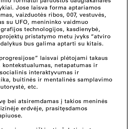
ginio formatui paruoštos daugiakanalės
įvykiai. Jose laisva forma aptariamos
mas, vaizduotės ribos, 007, vestuvės,
eksas su UFO, menininko vaidmuo
grafijos technologijos, kasdienybė,
s projektų pristatymo metu įvyks “atviro
dalykus bus galima aptarti su kitais.
progresijose” laisvai plėtojami takaus
, kontekstualumas, netapatumas ir
socialinis interaktyvumas ir
gika, buitinės ir mentalinės samplavimo
utorystė, etc.
dvę bei atsiremdamas į takios meninės
 fizinėje erdvėje, prasitęsdamos
apiuose.