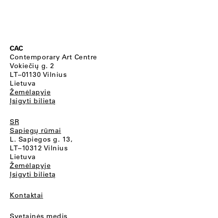
CAC
Contemporary Art Centre
Vokiečių g. 2
LT–01130 Vilnius
Lietuva
Žemėlapyje
Įsigyti bilietą
SR
Sapiegų rūmai
L. Sapiegos g. 13,
LT–10312 Vilnius
Lietuva
Žemėlapyje
Įsigyti bilietą
Kontaktai
Svetainės medis