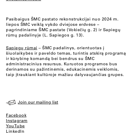
Pasibaigus ŠMC pastato rekonstrukcijai nuo 2024 m.
liepos ŠMC veiklą vykdo dviejose erdvėse –
pagrindiniame ŠMC pastate (Vokiečių g. 2) ir Sapiegų
rūmų padalinyje (L. Sapiegos g. 13).
Sapiegų rūmai
– ŠMC padalinys, orientuotas į
šiuolaikybės ir paveldo temas, turintis atskirą programą
ir kūrybinę komandą bei bendrus su ŠMC
administracinius resursus. Kuruotos programos bus
derinamos su pažintinėmis, edukacinėmis veiklomis,
taip įtraukiant kultūroje mažiau dalyvaujančias grupes.
Join our mailing list
Facebook
Instagram
YouTube
LinkedIn