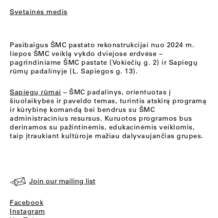
Svetainės medis
Pasibaigus ŠMC pastato rekonstrukcijai nuo 2024 m.
liepos ŠMC veiklą vykdo dviejose erdvėse –
pagrindiniame ŠMC pastate (Vokiečių g. 2) ir Sapiegų
rūmų padalinyje (L. Sapiegos g. 13).
Sapiegų rūmai
– ŠMC padalinys, orientuotas į
šiuolaikybės ir paveldo temas, turintis atskirą programą
ir kūrybinę komandą bei bendrus su ŠMC
administracinius resursus. Kuruotos programos bus
derinamos su pažintinėmis, edukacinėmis veiklomis,
taip įtraukiant kultūroje mažiau dalyvaujančias grupes.
Join our mailing list
Facebook
Instagram