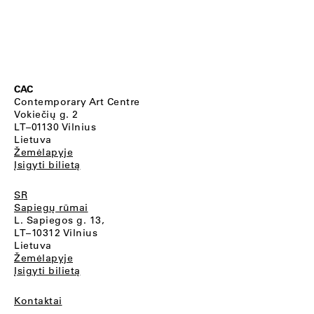
CAC
Contemporary Art Centre
Vokiečių g. 2
LT–01130 Vilnius
Lietuva
Žemėlapyje
Įsigyti bilietą
SR
Sapiegų rūmai
L. Sapiegos g. 13,
LT–10312 Vilnius
Lietuva
Žemėlapyje
Įsigyti bilietą
Kontaktai