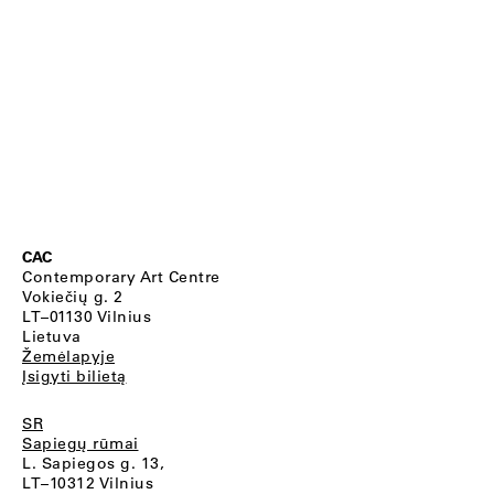
CAC
Contemporary Art Centre
Vokiečių g. 2
LT–01130 Vilnius
Lietuva
Žemėlapyje
Įsigyti bilietą
SR
Sapiegų rūmai
L. Sapiegos g. 13,
LT–10312 Vilnius