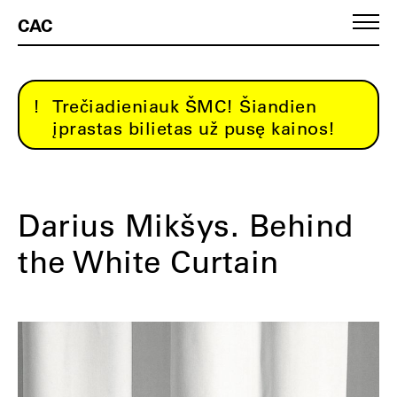
CAC
Trečiadieniauk ŠMC! Šiandien
įprastas bilietas už pusę kainos!
Darius Mikšys. Behind
the White Curtain