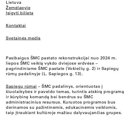
Lietuva
Žemėlapyje
Įsigyti bilietą
Kontaktai
Svetainės medis
Pasibaigus ŠMC pastato rekonstrukcijai nuo 2024 m.
liepos ŠMC veiklą vykdo dviejose erdvėse –
pagrindiniame ŠMC pastate (Vokiečių g. 2) ir Sapiegų
rūmų padalinyje (L. Sapiegos g. 13).
Sapiegų rūmai
– ŠMC padalinys, orientuotas į
šiuolaikybės ir paveldo temas, turintis atskirą programą
ir kūrybinę komandą bei bendrus su ŠMC
administracinius resursus. Kuruotos programos bus
derinamos su pažintinėmis, edukacinėmis veiklomis,
taip įtraukiant kultūroje mažiau dalyvaujančias grupes.