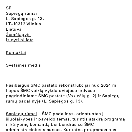
SR
Sapiegų rūmai
L. Sapiegos g. 13,
LT–10312 Vilnius
Lietuva
Žemėlapyje
Įsigyti bilietą
Kontaktai
Svetainės medis
Pasibaigus ŠMC pastato rekonstrukcijai nuo 2024 m.
liepos ŠMC veiklą vykdo dviejose erdvėse –
pagrindiniame ŠMC pastate (Vokiečių g. 2) ir Sapiegų
rūmų padalinyje (L. Sapiegos g. 13).
Sapiegų rūmai
– ŠMC padalinys, orientuotas į
šiuolaikybės ir paveldo temas, turintis atskirą programą
ir kūrybinę komandą bei bendrus su ŠMC
administracinius resursus. Kuruotos programos bus