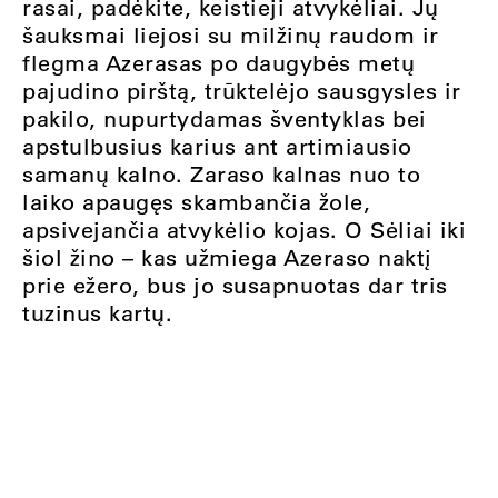
rasai, padėkite, keistieji atvykėliai. Jų
šauksmai liejosi su milžinų raudom ir
flegma Azerasas po daugybės metų
pajudino pirštą, trūktelėjo sausgysles ir
pakilo, nupurtydamas šventyklas bei
apstulbusius karius ant artimiausio
samanų kalno. Zaraso kalnas nuo to
laiko apaugęs skambančia žole,
apsivejančia atvykėlio kojas. O Sėliai iki
šiol žino – kas užmiega Azeraso naktį
prie ežero, bus jo susapnuotas dar tris
tuzinus kartų.