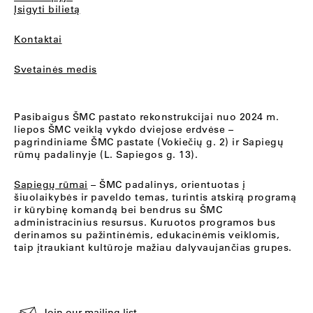
Įsigyti bilietą
Kontaktai
Svetainės medis
Pasibaigus ŠMC pastato rekonstrukcijai nuo 2024 m.
liepos ŠMC veiklą vykdo dviejose erdvėse –
pagrindiniame ŠMC pastate (Vokiečių g. 2) ir Sapiegų
rūmų padalinyje (L. Sapiegos g. 13).
Sapiegų rūmai
– ŠMC padalinys, orientuotas į
šiuolaikybės ir paveldo temas, turintis atskirą programą
ir kūrybinę komandą bei bendrus su ŠMC
administracinius resursus. Kuruotos programos bus
derinamos su pažintinėmis, edukacinėmis veiklomis,
taip įtraukiant kultūroje mažiau dalyvaujančias grupes.
Join our mailing list