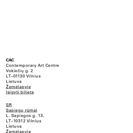
CAC
Contemporary Art Centre
Vokiečių g. 2
LT–01130 Vilnius
Lietuva
Žemėlapyje
Įsigyti bilietą
SR
Sapiegų rūmai
L. Sapiegos g. 13,
LT–10312 Vilnius
Lietuva
Žemėlapyje