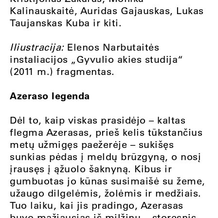
Kalinauskaitė, Auridas Gajauskas, Lukas
Taujanskas Kuba ir kiti.
Iliustracija:
Elenos Narbutaitės
instaliacijos „Gyvulio akies studija“
(2011 m.) fragmentas.
Azeraso legenda
Dėl to, kaip viskas prasidėjo – kaltas
flegma Azerasas, prieš kelis tūkstančius
metų užmigęs paežerėje – sukišęs
sunkias pėdas į meldų brūzgyną, o nosį
įrausęs į ąžuolo šaknyną. Kibus ir
gumbuotas jo kūnas susimaišė su žeme,
užaugo dilgelėmis, žolėmis ir medžiais.
Tuo laiku, kai jis pradingo, Azerasas
buvo mažiausias iš milžinų – storesnis