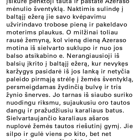
įsikūrė penktoji tauta ir pastatė Azeraso
mėnulio šventyklą. Naktimis sulindę į
baltąjį ežerą jie savo kvėpavimu
užvirindavo trobose pieną ir pakeldavo
moterims plaukus. O milžinai toliau
rausė žemyną, kol vieną dieną Azeraso
motina iš sielvarto suklupo ir nuo jos
balso atsikabino e. Nerangiausioji iš
balsių įkrito į baltąjį ežerą, kur nevykęs
karžygys pasidarė iš jos lanką ir netyčia
paleido pirmąją strėlę į žemės šventyklą,
persmeigdamas žydinčią bulvę ir tris
žynio šnerves. Jo tarnas iš siaubo suriko
nuodingu riksmu, sujaukusiu oro tautos
dangų ir pražudžiusiu karaliaus batus.
Sielvartaujančio karaliaus ašaros
nuplovė žemės tautos riešutinį gymį. Jie
silpo ir gulė viens po kito, bet net