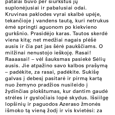
patalai buvo per šiurkštūs jų
suplonėjusiai ir pabalusiai odai.
Kruvinas paklodes vyrai skalbė upėje,
tekančioje į vandens tautą, kuri netrukus
ėmė springti aguonom po kiekvieno
gurkšnio. Prasidėjo karas. Tautos skerdė
viena kitą; net medžiai nagais plėšė
ausis ir čia pat jas šėrė paukščiams. O
milžinai nenustojo ieškoję. Rasai!
Raaaasai! – vėl šauksmas pasiekė Sėlių
ausis. Jie atpažino savo kalbos prašymą
– padėkite, za rasai, padėkite. Sukišę
galvas į debesį pasitarė ir pirmą kartą
nuo žemyno pradžios nusileido į
žydinčias plokštumas, kur dantim gaudė
strėles ir gysločiais lopė skydus. Išsiilgę
lopšinių ir paguodos Azeraso žmonės
išmoko tą vieną žodį ir vis kvietėsi: za