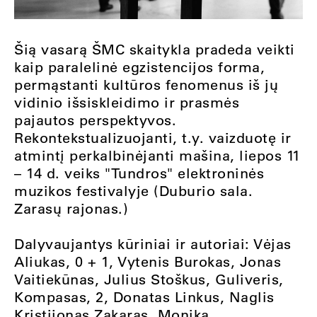
Šią vasarą ŠMC skaitykla pradeda veikti
kaip paralelinė egzistencijos forma,
permąstanti kultūros fenomenus iš jų
vidinio išsiskleidimo ir prasmės
pajautos perspektyvos.
Rekontekstualizuojanti, t.y. vaizduotę ir
atmintį perkalbinėjanti mašina, liepos 11
– 14 d. veiks "Tundros" elektroninės
muzikos festivalyje (Duburio sala.
Zarasų rajonas.)
Dalyvaujantys kūriniai ir autoriai: Vėjas
Aliukas, 0 + 1, Vytenis Burokas, Jonas
Vaitiekūnas, Julius Stoškus, Guliveris,
Kompasas, 2, Donatas Linkus, Naglis
Kristijonas Zakaras, Monika