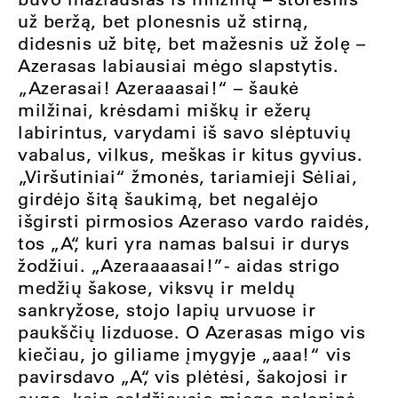
už beržą, bet plonesnis už stirną,
didesnis už bitę, bet mažesnis už žolę –
Azerasas labiausiai mėgo slapstytis.
„Azerasai! Azeraaasai!“ – šaukė
milžinai, krėsdami miškų ir ežerų
labirintus, varydami iš savo slėptuvių
vabalus, vilkus, meškas ir kitus gyvius.
„Viršutiniai“ žmonės, tariamieji Sėliai,
girdėjo šitą šaukimą, bet negalėjo
išgirsti pirmosios Azeraso vardo raidės,
tos „A“, kuri yra namas balsui ir durys
žodžiui. „Azeraaaasai!”- aidas strigo
medžių šakose, viksvų ir meldų
sankryžose, stojo lapių urvuose ir
paukščių lizduose. O Azerasas migo vis
kiečiau, jo giliame įmygyje „aaa!“ vis
pavirsdavo „A“, vis plėtėsi, šakojosi ir