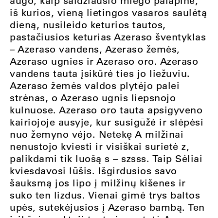
augo, kaip saldžiausio miego palapinė,
iš kurios, vieną lietingos vasaros saulėtą
dieną, nusileido keturios tautos,
pastačiusios keturias Azeraso šventyklas
– Azeraso vandens, Azeraso žemės,
Azeraso ugnies ir Azeraso oro. Azeraso
vandens tauta įsikūrė ties jo liežuviu.
Azeraso žemės valdos plytėjo palei
strėnas, o Azeraso ugnis liepsnojo
kulnuose. Azeraso oro tauta apsigyveno
kairiojoje ausyje, kur susigūžė ir slėpėsi
nuo žemyno vėjo. Netekę A milžinai
nenustojo kviesti ir visiškai surietė z,
palikdami tik luošą s – szsss. Taip Sėliai
kviesdavosi lūšis. Išgirdusios savo
šauksmą jos lipo į milžinų kišenes ir
suko ten lizdus. Vienai gimė trys baltos
upės, sutekėjusios į Azeraso bambą. Ten