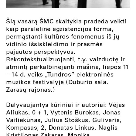
Šią vasarą ŠMC skaitykla pradeda veikti
kaip paralelinė egzistencijos forma,
permąstanti kultūros fenomenus iš jų
vidinio išsiskleidimo ir prasmės
pajautos perspektyvos.
Rekontekstualizuojanti, t.y. vaizduotę ir
atmintį perkalbinėjanti mašina, liepos 11
– 14 d. veiks „Tundros” elektroninės
muzikos festivalyje (Duburio sala.
Zarasų rajonas.)
Dalyvaujantys kūriniai ir autoriai: Vėjas
Aliukas, 0 + 1, Vytenis Burokas, Jonas
Vaitiekūnas, Julius Stoškus, Guliveris,
Kompasas, 2, Donatas Linkus, Naglis
Kristijonas Zakaras, Monika