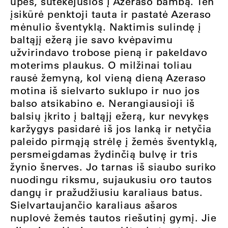
upės, sutekėjusios į Azeraso bambą. Ten
įsikūrė penktoji tauta ir pastatė Azeraso
mėnulio šventyklą. Naktimis sulindę į
baltąjį ežerą jie savo kvėpavimu
užvirindavo trobose pieną ir pakeldavo
moterims plaukus. O milžinai toliau
rausė žemyną, kol vieną dieną Azeraso
motina iš sielvarto suklupo ir nuo jos
balso atsikabino e. Nerangiausioji iš
balsių įkrito į baltąjį ežerą, kur nevykęs
karžygys pasidarė iš jos lanką ir netyčia
paleido pirmąją strėlę į žemės šventyklą,
persmeigdamas žydinčią bulvę ir tris
žynio šnerves. Jo tarnas iš siaubo suriko
nuodingu riksmu, sujaukusiu oro tautos
dangų ir pražudžiusiu karaliaus batus.
Sielvartaujančio karaliaus ašaros
nuplovė žemės tautos riešutinį gymį. Jie