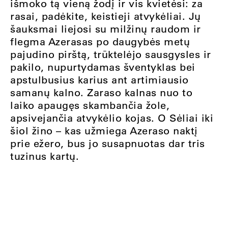
išmoko tą vieną žodį ir vis kvietėsi: za
rasai, padėkite, keistieji atvykėliai. Jų
šauksmai liejosi su milžinų raudom ir
flegma Azerasas po daugybės metų
pajudino pirštą, trūktelėjo sausgysles ir
pakilo, nupurtydamas šventyklas bei
apstulbusius karius ant artimiausio
samanų kalno. Zaraso kalnas nuo to
laiko apaugęs skambančia žole,
apsivejančia atvykėlio kojas. O Sėliai iki
šiol žino – kas užmiega Azeraso naktį
prie ežero, bus jo susapnuotas dar tris
tuzinus kartų.