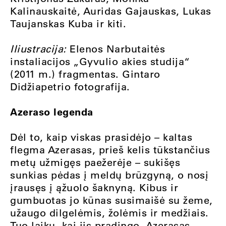
Kalinauskaitė, Auridas Gajauskas, Lukas
Taujanskas Kuba ir kiti.
Iliustracija:
Elenos Narbutaitės
instaliacijos „Gyvulio akies studija“
(2011 m.) fragmentas. Gintaro
Didžiapetrio fotografija.
Azeraso legenda
Dėl to, kaip viskas prasidėjo – kaltas
flegma Azerasas, prieš kelis tūkstančius
metų užmigęs paežerėje – sukišęs
sunkias pėdas į meldų brūzgyną, o nosį
įrausęs į ąžuolo šaknyną. Kibus ir
gumbuotas jo kūnas susimaišė su žeme,
užaugo dilgelėmis, žolėmis ir medžiais.
Tuo laiku, kai jis pradingo, Azerasas