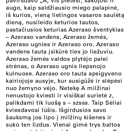
pavirsdavo „A“, vis plėtėsi, šakojosi ir
augo, kaip saldžiausio miego palapinė,
iš kurios, vieną lietingos vasaros saulėtą
dieną, nusileido keturios tautos,
pastačiusios keturias Azeraso šventyklas
– Azeraso vandens, Azeraso žemės,
Azeraso ugnies ir Azeraso oro. Azeraso
vandens tauta įsikūrė ties jo liežuviu.
Azeraso žemės valdos plytėjo palei
strėnas, o Azeraso ugnis liepsnojo
kulnuose. Azeraso oro tauta apsigyveno
kairiojoje ausyje, kur susigūžė ir slėpėsi
nuo žemyno vėjo. Netekę A milžinai
nenustojo kviesti ir visiškai surietė z,
palikdami tik luošą s – szsss. Taip Sėliai
kviesdavosi lūšis. Išgirdusios savo
šauksmą jos lipo į milžinų kišenes ir
suko ten lizdus. Vienai gimė trys baltos