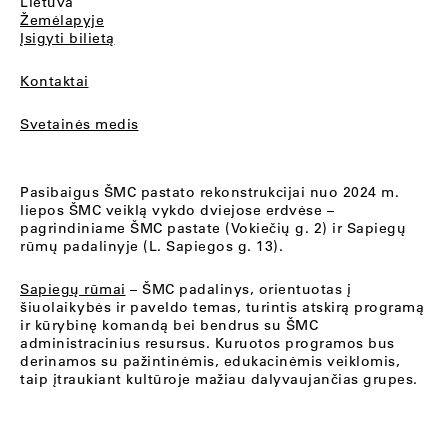
Lietuva
Žemėlapyje
Įsigyti bilietą
Kontaktai
Svetainės medis
Pasibaigus ŠMC pastato rekonstrukcijai nuo 2024 m.
liepos ŠMC veiklą vykdo dviejose erdvėse –
pagrindiniame ŠMC pastate (Vokiečių g. 2) ir Sapiegų
rūmų padalinyje (L. Sapiegos g. 13).
Sapiegų rūmai
– ŠMC padalinys, orientuotas į
šiuolaikybės ir paveldo temas, turintis atskirą programą
ir kūrybinę komandą bei bendrus su ŠMC
administracinius resursus. Kuruotos programos bus
derinamos su pažintinėmis, edukacinėmis veiklomis,
taip įtraukiant kultūroje mažiau dalyvaujančias grupes.