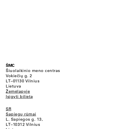
ŠMC
Šiuolaikinio meno centras
Vokiečių g. 2
LT–01130 Vilnius
Lietuva
Žemėlapyje
Įsigyti bilietą
SR
Sapiegų rūmai
L. Sapiegos g. 13,
LT–10312 Vilnius