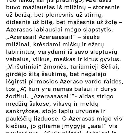
buvo mažiausias iš milžinų – storesnis
už beržą, bet plonesnis už stirną,
didesnis už bitę, bet mažesnis už žolę –
Azerasas labiausiai mėgo slapstytis.
„Azerasai! Azeraaasai!“ – šaukė
milžinai, krėsdami miškų ir ežerų
labirintus, varydami iš savo slėptuvių
vabalus, vilkus, meškas ir kitus gyvius.
„Viršutiniai“ žmonės, tariamieji Sėliai,
girdėjo šitą šaukimą, bet negalėjo
išgirsti pirmosios Azeraso vardo raidės,
tos „A“, kuri yra namas balsui ir durys
žodžiui. „Azeraaaasai!”- aidas strigo
medžių šakose, viksvų ir meldų
sankryžose, stojo lapių urvuose ir
paukščių lizduose. O Azerasas migo vis
kiečiau, jo giliame įmygyje „aaa!“ vis