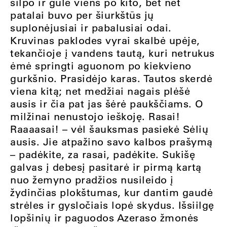
silpo ir gulė viens po kito, bet net
patalai buvo per šiurkštūs jų
suplonėjusiai ir pabalusiai odai.
Kruvinas paklodes vyrai skalbė upėje,
tekančioje į vandens tautą, kuri netrukus
ėmė springti aguonom po kiekvieno
gurkšnio. Prasidėjo karas. Tautos skerdė
viena kitą; net medžiai nagais plėšė
ausis ir čia pat jas šėrė paukščiams. O
milžinai nenustojo ieškoję. Rasai!
Raaaasai! – vėl šauksmas pasiekė Sėlių
ausis. Jie atpažino savo kalbos prašymą
– padėkite, za rasai, padėkite. Sukišę
galvas į debesį pasitarė ir pirmą kartą
nuo žemyno pradžios nusileido į
žydinčias plokštumas, kur dantim gaudė
strėles ir gysločiais lopė skydus. Išsiilgę
lopšinių ir paguodos Azeraso žmonės