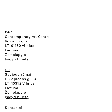
CAC
Contemporary Art Centre
Vokiečių g. 2
LT–01130 Vilnius
Lietuva
Žemėlapyje
Įsigyti bilietą
SR
Sapiegų rūmai
L. Sapiegos g. 13,
LT–10312 Vilnius
Lietuva
Žemėlapyje
Įsigyti bilietą
Kontaktai