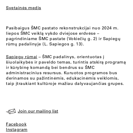
Svetainės medis
Pasibaigus ŠMC pastato rekonstrukcijai nuo 2024 m.
liepos ŠMC veiklą vykdo dviejose erdvėse –
pagrindiniame ŠMC pastate (Vokiečių g. 2) ir Sapiegų
rūmų padalinyje (L. Sapiegos g. 13).
Sapiegų rūmai
– ŠMC padalinys, orientuotas į
šiuolaikybės ir paveldo temas, turintis atskirą programą
ir kūrybinę komandą bei bendrus su ŠMC
administracinius resursus. Kuruotos programos bus
derinamos su pažintinėmis, edukacinėmis veiklomis,
taip įtraukiant kultūroje mažiau dalyvaujančias grupes.
Join our mailing list
Facebook
Instagram