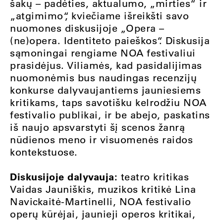
šakų – padėties, aktualumo, „mirties“ ir
„atgimimo“, kviečiame išreikšti savo
nuomones diskusijoje „Opera –
(ne)opera. Identiteto paieškos“. Diskusija
sąmoningai rengiame NOA festivaliui
prasidėjus. Viliamės, kad pasidalijimas
nuomonėmis bus naudingas recenzijų
konkurse dalyvaujantiems jauniesiems
kritikams, taps savotišku kelrodžiu NOA
festivalio publikai, ir be abejo, paskatins
iš naujo apsvarstyti šį scenos žanrą
nūdienos meno ir visuomenės raidos
kontekstuose.
Diskusijoje dalyvauja:
teatro kritikas
Vaidas Jauniškis, muzikos kritikė Lina
Navickaitė-Martinelli, NOA festivalio
operų kūrėjai, jaunieji operos kritikai,