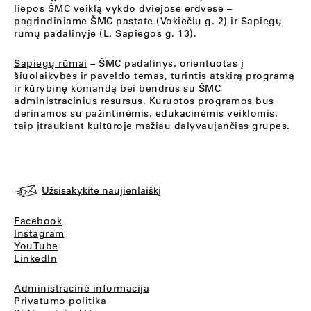
liepos ŠMC veiklą vykdo dviejose erdvėse –
pagrindiniame ŠMC pastate (Vokiečių g. 2) ir Sapiegų
rūmų padalinyje (L. Sapiegos g. 13).
Sapiegų rūmai
– ŠMC padalinys, orientuotas į
šiuolaikybės ir paveldo temas, turintis atskirą programą
ir kūrybinę komandą bei bendrus su ŠMC
administracinius resursus. Kuruotos programos bus
derinamos su pažintinėmis, edukacinėmis veiklomis,
taip įtraukiant kultūroje mažiau dalyvaujančias grupes.
Užsisakykite naujienlaiškį
Facebook
Instagram
YouTube
LinkedIn
Administracinė informacija
Privatumo politika