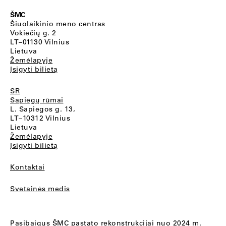
ŠMC
Šiuolaikinio meno centras
Vokiečių g. 2
LT–01130 Vilnius
Lietuva
Žemėlapyje
Įsigyti bilietą
SR
Sapiegų rūmai
L. Sapiegos g. 13,
LT–10312 Vilnius
Lietuva
Žemėlapyje
Įsigyti bilietą
Kontaktai
Svetainės medis
Pasibaigus ŠMC pastato rekonstrukcijai nuo 2024 m.