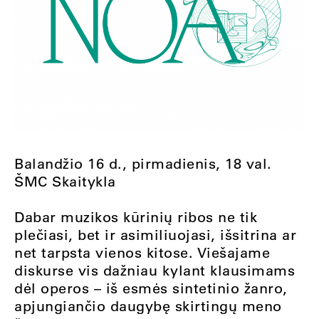
Balandžio 16 d., pirmadienis, 18 val.
ŠMC Skaitykla
Dabar muzikos kūrinių ribos ne tik
plečiasi, bet ir asimiliuojasi, išsitrina ar
net tarpsta vienos kitose. Viešajame
diskurse vis dažniau kylant klausimams
dėl operos – iš esmės sintetinio žanro,
apjungiančio daugybę skirtingų meno