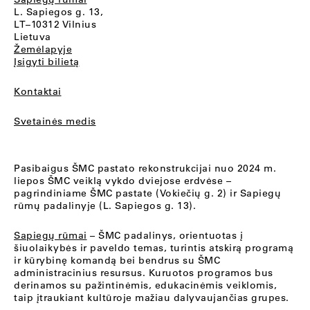
L. Sapiegos g. 13,
LT–10312 Vilnius
Lietuva
Žemėlapyje
Įsigyti bilietą
Kontaktai
Svetainės medis
Pasibaigus ŠMC pastato rekonstrukcijai nuo 2024 m.
liepos ŠMC veiklą vykdo dviejose erdvėse –
pagrindiniame ŠMC pastate (Vokiečių g. 2) ir Sapiegų
rūmų padalinyje (L. Sapiegos g. 13).
Sapiegų rūmai
– ŠMC padalinys, orientuotas į
šiuolaikybės ir paveldo temas, turintis atskirą programą
ir kūrybinę komandą bei bendrus su ŠMC
administracinius resursus. Kuruotos programos bus
derinamos su pažintinėmis, edukacinėmis veiklomis,
taip įtraukiant kultūroje mažiau dalyvaujančias grupes.