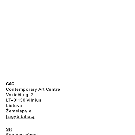
CAC
Contemporary Art Centre
Vokiečių g. 2
LT–01130 Vilnius
Lietuva
Žemėlapyje
Įsigyti bilietą
SR
Sapiegų rūmai