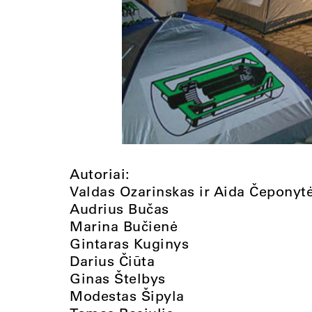
Autoriai:
Valdas Ozarinskas ir Aida Čeponyt
Audrius Bučas
Marina Bučienė
Gintaras Kuginys
Darius Čiūta
Ginas Štelbys
Modestas Šipyla