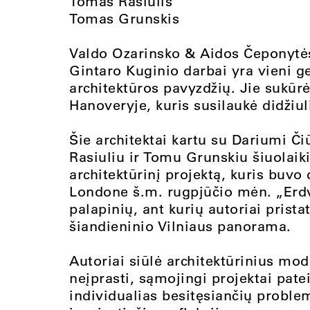
Tomas Rasiulis
Tomas Grunskis
Valdo Ozarinsko & Aidos Čeponytės
Gintaro Kuginio darbai yra vieni ge
architektūros pavyzdžių. Jie sukūr
Hanoveryje, kuris susilaukė didžiu
Šie architektai kartu su Dariumi Č
Rasiuliu ir Tomu Grunskiu šiuolaik
architektūrinį projektą, kuris buv
Londone š.m. rugpjūčio mėn. „Erdvė
palapinių, ant kurių autoriai prist
šiandieninio Vilniaus panorama.
Autoriai siūlė architektūrinius mo
neįprasti, sąmojingi projektai pate
individualias besitęsiančių proble