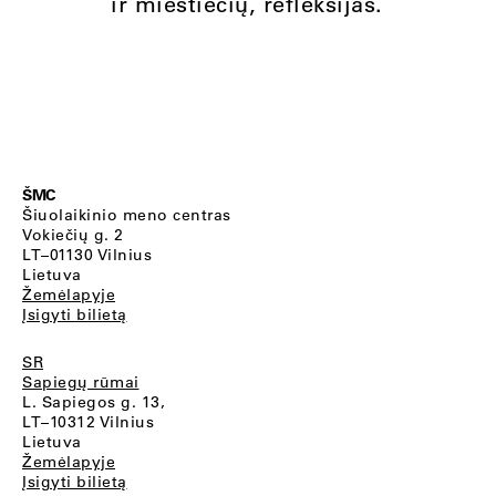
ir miestiečių, refleksijas.
ŠMC
Šiuolaikinio meno centras
Vokiečių g. 2
LT–01130 Vilnius
Lietuva
Žemėlapyje
Įsigyti bilietą
SR
Sapiegų rūmai
L. Sapiegos g. 13,
LT–10312 Vilnius
Lietuva
Žemėlapyje
Įsigyti bilietą