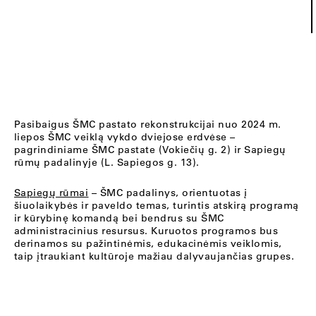
Pasibaigus ŠMC pastato rekonstrukcijai nuo 2024 m.
liepos ŠMC veiklą vykdo dviejose erdvėse –
pagrindiniame ŠMC pastate (Vokiečių g. 2) ir Sapiegų
rūmų padalinyje (L. Sapiegos g. 13).
Sapiegų rūmai
– ŠMC padalinys, orientuotas į
šiuolaikybės ir paveldo temas, turintis atskirą programą
ir kūrybinę komandą bei bendrus su ŠMC
administracinius resursus. Kuruotos programos bus
derinamos su pažintinėmis, edukacinėmis veiklomis,
taip įtraukiant kultūroje mažiau dalyvaujančias grupes.