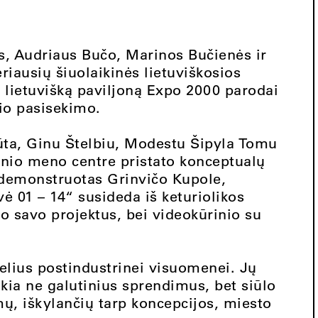
, Audriaus Bučo, Marinos Bučienės ir
riausių šiuolaikinės lietuviškosios
ė lietuvišką paviljoną Expo 2000 parodai
lio pasisekimo.
iūta, Ginu Štelbiu, Modestu Šipyla Tomu
inio meno centre pristato konceptualų
o demonstruotas Grinvičo Kupole,
 01 – 14“ susideda iš keturiolikos
ato savo projektus, bei videokūrinio su
delius postindustrinei visuomenei. Jų
ikia ne galutinius sprendimus, bet siūlo
mų, iškylančių tarp koncepcijos, miesto