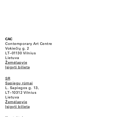
CAC
Contemporary Art Centre
Vokiečių g. 2
LT–01130 Vilnius
Lietuva
Žemėlapyje
Įsigyti bilietą
SR
Sapiegų rūmai
L. Sapiegos g. 13,
LT–10312 Vilnius
Lietuva
Žemėlapyje
Įsigyti bilietą