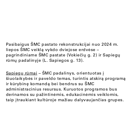
Pasibaigus ŠMC pastato rekonstrukcijai nuo 2024 m.
liepos ŠMC veiklą vykdo dviejose erdvėse –
pagrindiniame ŠMC pastate (Vokiečių g. 2) ir Sapiegų
rūmų padalinyje (L. Sapiegos g. 13).
Sapiegų rūmai
– ŠMC padalinys, orientuotas į
šiuolaikybės ir paveldo temas, turintis atskirą programą
ir kūrybinę komandą bei bendrus su ŠMC
administracinius resursus. Kuruotos programos bus
derinamos su pažintinėmis, edukacinėmis veiklomis,
taip įtraukiant kultūroje mažiau dalyvaujančias grupes.