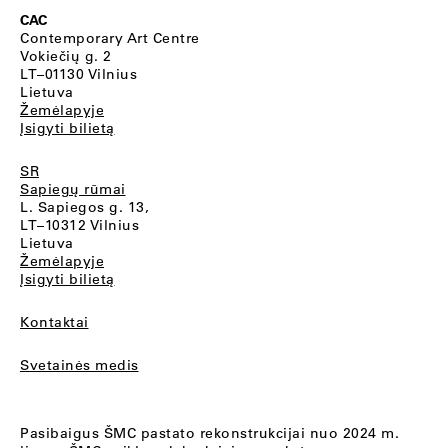
CAC
Contemporary Art Centre
Vokiečių g. 2
LT–01130 Vilnius
Lietuva
Žemėlapyje
Įsigyti bilietą
SR
Sapiegų rūmai
L. Sapiegos g. 13,
LT–10312 Vilnius
Lietuva
Žemėlapyje
Įsigyti bilietą
Kontaktai
Svetainės medis
Pasibaigus ŠMC pastato rekonstrukcijai nuo 2024 m.