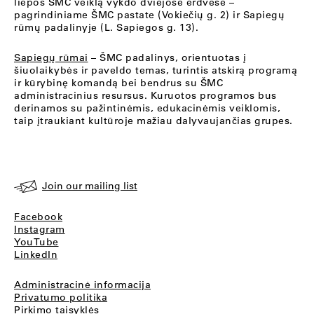
liepos ŠMC veiklą vykdo dviejose erdvėse –
pagrindiniame ŠMC pastate (Vokiečių g. 2) ir Sapiegų
rūmų padalinyje (L. Sapiegos g. 13).
Sapiegų rūmai
– ŠMC padalinys, orientuotas į
šiuolaikybės ir paveldo temas, turintis atskirą programą
ir kūrybinę komandą bei bendrus su ŠMC
administracinius resursus. Kuruotos programos bus
derinamos su pažintinėmis, edukacinėmis veiklomis,
taip įtraukiant kultūroje mažiau dalyvaujančias grupes.
Join our mailing list
Facebook
Instagram
YouTube
LinkedIn
Administracinė informacija
Privatumo politika
Pirkimo taisyklės