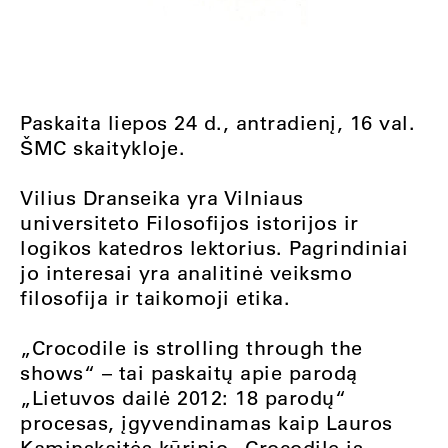
Paskaita liepos 24 d., antradienį, 16 val.
ŠMC skaitykloje.
Vilius Dranseika yra Vilniaus
universiteto Filosofijos istorijos ir
logikos katedros lektorius. Pagrindiniai
jo interesai yra analitinė veiksmo
filosofija ir taikomoji etika.
„Crocodile is strolling through the
shows“ – tai paskaitų apie parodą
„Lietuvos dailė 2012: 18 parodų“
procesas, įgyvendinamas kaip Lauros
Kaminskaitės kūrinio „Crocodile is