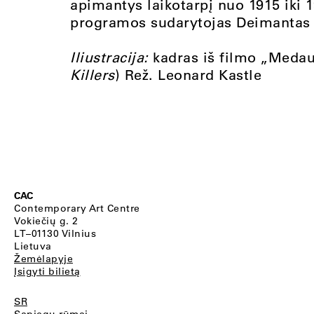
apimantys laikotarpį nuo 1915 iki 1
programos sudarytojas Deimantas 
Iliustracija:
kadras iš filmo „Medau
Killers
) Rež. Leonard Kastle
CAC
Contemporary Art Centre
Vokiečių g. 2
LT–01130 Vilnius
Lietuva
Žemėlapyje
Įsigyti bilietą
SR