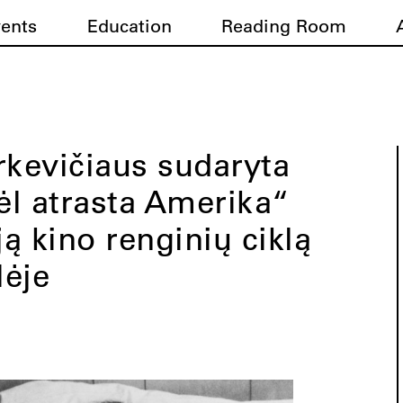
vents
Education
Reading Room
kevičiaus sudaryta
l atrasta Amerika“
ą kino renginių ciklą
lėje