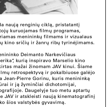
 naują renginių ciklą, pristatantį
ėtojų kuruojamas filmų programas,
riamas menininkų filmams ir vizualaus
 kino sričių ir žanrų ribų tyrinėjimams.
menininko Deimanto Narkevičiaus
rika“, kurią inspiravo Marselio kino
 skirtas mažai žinomam JAV kinui. Šiame
ilmų retrospektyvą ir pokalbiuose galėjo
da Jean-Pierre Gorinu, kuris menininką
rai ir ją žyminčiai dichotomijai,
grafijoje. Daugelyje tuo metu aptartų
e JAV ir atskleisti naują kinematografinį
aiko šios valstybės gyvavimą.