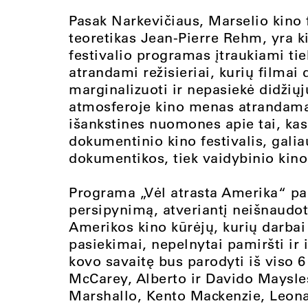
Pasak Narkevičiaus, Marselio kino 
teoretikas Jean-Pierre Rehm, yra k
festivalio programas įtraukiami ti
atrandami režisieriai, kurių filmai
marginalizuoti ir nepasiekė didžių
atmosferoje kino menas atrandamas
išankstines nuomones apie tai, kas 
dokumentinio kino festivalis, galia
dokumentikos, tiek vaidybinio kino
Programa „Vėl atrasta Amerika“ pakv
persipynimą, atveriantį neišnaudot
Amerikos kino kūrėjų, kurių darbai
pasiekimai, nepelnytai pamiršti ir 
kovo savaitę bus parodyti iš viso 
McCarey, Alberto ir Davido Maysle
Marshallo, Kento Mackenzie, Leonard