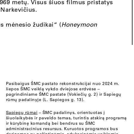
969 metų. Visus šiuos filmus pristatys
Narkevičius.
s mėnesio žudikai“ (
Honeymoon
Pasibaigus ŠMC pastato rekonstrukcijai nuo 2024 m.
liepos ŠMC veiklą vykdo dviejose erdvėse –
pagrindiniame ŠMC pastate (Vokiečių g. 2) ir Sapiegų
rūmų padalinyje (L. Sapiegos g. 13).
Sapiegų rūmai
– ŠMC padalinys, orientuotas į
šiuolaikybės ir paveldo temas, turintis atskirą programą
ir kūrybinę komandą bei bendrus su ŠMC
administracinius resursus. Kuruotos programos bus