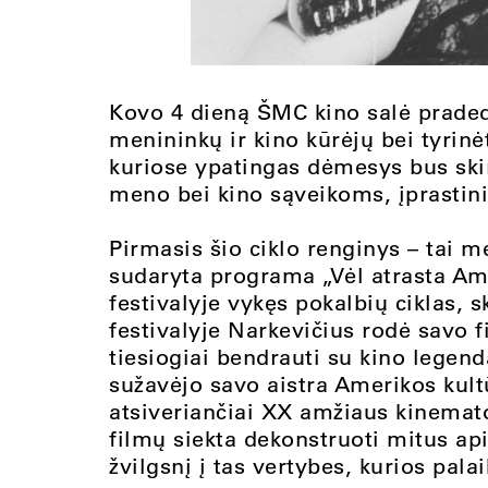
Kovo 4 dieną ŠMC kino salė pradeda
menininkų ir kino kūrėjų bei tyrin
kuriose ypatingas dėmesys bus ski
meno bei kino sąveikoms, įprastinių
Pirmasis šio ciklo renginys – tai 
sudaryta programa „Vėl atrasta Ame
festivalyje vykęs pokalbių ciklas,
festivalyje Narkevičius rodė savo f
tiesiogiai bendrauti su kino legen
sužavėjo savo aistra Amerikos kultū
atsiveriančiai XX amžiaus kinemato
filmų siekta dekonstruoti mitus api
žvilgsnį į tas vertybes, kurios pal