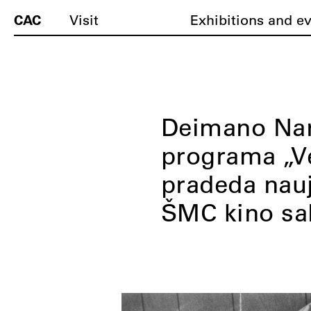
CAC
Visit
Exhibitions and e
Deimano Nar
programa „Vė
pradeda nauj
ŠMC kino sa