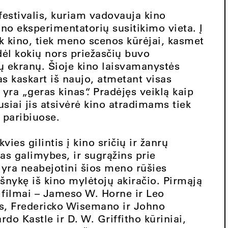
festivalis, kuriam vadovauja kino
ino eksperimentatorių susitikimo vieta. Į
ek kino, tiek meno scenos kūrėjai, kasmet
 dėl kokių nors priežasčių buvo
jų ekranų. Šioje kino laisvamanystės
 kaskart iš naujo, atmetant visas
yra „geras kinas“. Pradėjęs veiklą kaip
usiai jis atsivėrė kino atradimams tiek
 paribiuose.
ies gilintis į kino sričių ir žanrų
as galimybes, ir sugrąžins prie
 yra neabejotini šios meno rūšies
išnykę iš kino mylėtojų akiračio. Pirmąją
6 filmai – Jameso W. Horne ir Leo
s, Fredericko Wisemano ir Johno
o Kastle ir D. W. Griffitho kūriniai,