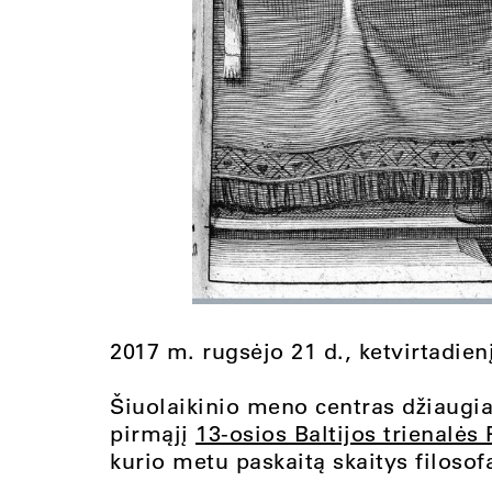
2017 m. rugsėjo 21 d., ketvirtadienį
Šiuolaikinio meno centras džiaugia
pirmąjį
13-osios Baltijos trienalės 
kurio metu paskaitą skaitys filoso