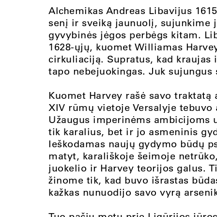
Alchemikas Andreas Libavijus 1615
senį ir sveiką jaunuolį, sujunkime 
gyvybinės jėgos perbėgs kitam. Liba
1628-ųjų, kuomet Williamas Harvey
cirkuliaciją. Supratus, kad kraujas 
tapo nebejuokingas. Juk sujungus 
Kuomet Harvey rašė savo traktatą a
XIV rūmų vietoje Versalyje tebuvo
Užaugus imperinėms ambicijoms už
tik karalius, bet ir jo asmeninis g
Ieškodamas naujų gydymo būdų ps
matyt, karališkoje šeimoje netrūko
juokelio ir Harvey teorijos galus. T
žinome tik, kad buvo išrastas būdas
kažkas nunuodijo savo vyrą arseniku
Tuo pačiu metu prie Ligūrijos jūro