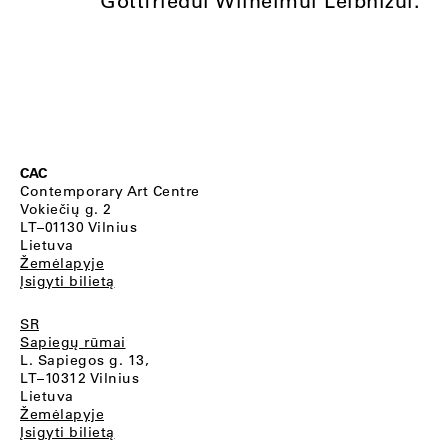
Gottfriedui Wilhelmui Leibnizui.
CAC
Contemporary Art Centre
Vokiečių g. 2
LT–01130 Vilnius
Lietuva
Žemėlapyje
Įsigyti bilietą
SR
Sapiegų rūmai
L. Sapiegos g. 13,
LT–10312 Vilnius
Lietuva
Žemėlapyje
Įsigyti bilietą