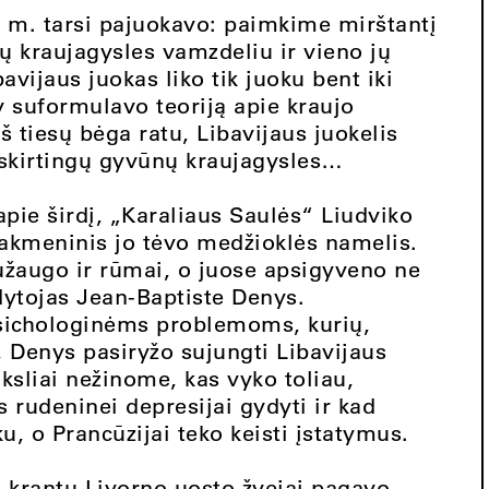
 m. tarsi pajuokavo: paimkime mirštantį
jų kraujagysles vamzdeliu ir vieno jų
vijaus juokas liko tik juoku bent iki
 suformulavo teoriją apie kraujo
iš tiesų bėga ratu, Libavijaus juokelis
skirtingų gyvūnų kraujagysles…
pie širdį, „Karaliaus Saulės“ Liudviko
 akmeninis jo tėvo medžioklės namelis.
augo ir rūmai, o juose apsigyveno ne
ydytojas Jean-Baptiste Denys.
ichologinėms problemoms, kurių,
, Denys pasiryžo sujungti Libavijaus
iksliai nežinome, kas vyko toliau,
 rudeninei depresijai gydyti ir kad
, o Prancūzijai teko keisti įstatymus.
s krantų Livorno uosto žvejai pagavo