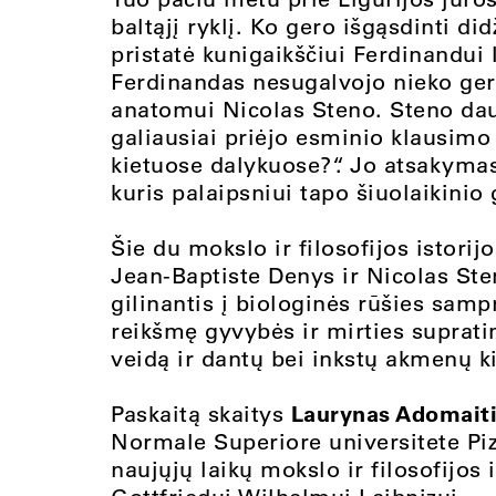
baltąjį ryklį. Ko gero išgąsdinti di
pristatė kunigaikščiui Ferdinandui
Ferdinandas nesugalvojo nieko geria
anatomui Nicolas Steno. Steno daug
galiausiai priėjo esminio klausimo 
kietuose dalykuose?“. Jo atsakymas
kuris palaipsniui tapo šiuolaikini
Šie du mokslo ir filosofijos istorij
Jean-Baptiste Denys ir Nicolas Ste
gilinantis į biologinės rūšies sam
reikšmę gyvybės ir mirties supratim
veidą ir dantų bei inkstų akmenų k
Laurynas Adomait
Paskaitą skaitys
Normale Superiore universitete Piz
naujųjų laikų mokslo ir filosofijos