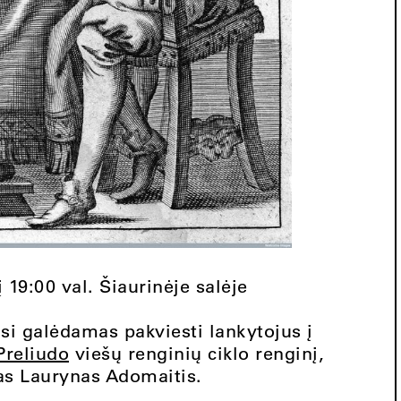
 19:00 val. Šiaurinėje salėje
si galėdamas pakviesti lankytojus į
Preliudo
viešų renginių ciklo renginį,
fas Laurynas Adomaitis.