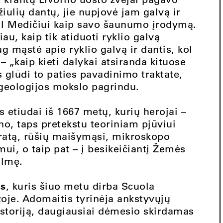
džiulių dantų, jie nupjovė jam galvą ir
 II Medičiui kaip savo šaunumo įrodymą.
u, kaip tik atiduoti ryklio galvą
 mąstė apie ryklio galvą ir dantis, kol
– „kaip kieti dalykai atsiranda kituose
 glūdi to paties pavadinimo traktate,
o geologijos mokslo pagrindu.
os etiudai iš 1667 metų, kurių herojai –
no, taps pretekstu teoriniam pjūviui
pratą, rūšių maišymąsi, mikroskopo
ui, o taip pat – į besikeičiantį Žemės
ilmę.
is
, kuris šiuo metu dirba Scuola
oje. Adomaitis tyrinėja ankstyvųjų
 istoriją, daugiausiai dėmesio skirdamas