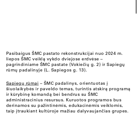
Pasibaigus ŠMC pastato rekonstrukcijai nuo 2024 m.
liepos ŠMC veiklą vykdo dviejose erdvėse –
pagrindiniame ŠMC pastate (Vokiečių g. 2) ir Sapiegų
rūmų padalinyje (L. Sapiegos g. 13).
Sapiegų rūmai
– ŠMC padalinys, orientuotas į
šiuolaikybės ir paveldo temas, turintis atskirą programą
ir kūrybinę komandą bei bendrus su ŠMC
administracinius resursus. Kuruotos programos bus
derinamos su pažintinėmis, edukacinėmis veiklomis,
taip įtraukiant kultūroje mažiau dalyvaujančias grupes.