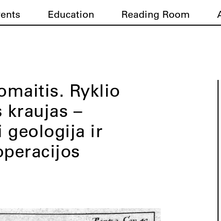
vents
Education
Reading Room
maitis. Ryklio
s kraujas –
i geologija ir
operacijos