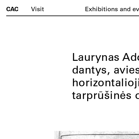
CAC
Visit
Exhibitions and e
Laurynas Ado
dantys, avie
horizontalioj
tarprūšinės 