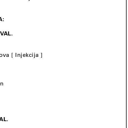
A:
 VAL.
va [ Injekcija ]
en
AL.