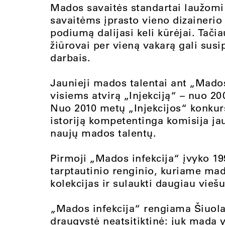
Mados savaitės standartai laužomi 
savaitėms įprasto vieno dizaineri
podiumą dalijasi keli kūrėjai. Tačia
žiūrovai per vieną vakarą gali susip
darbais.
Jaunieji mados talentai ant „Mados
visiems atvirą „Injekciją“ – nuo 2
Nuo 2010 metų „Injekcijos“ konkurs
istoriją kompetentinga komisija jau
naujų mados talentų.
Pirmoji „Mados infekcija“ įvyko 1
tarptautinio renginio, kuriame mado
kolekcijas ir sulaukti daugiau vieš
„Mados infekcija“ rengiama Šiuolai
draugystė neatsitiktinė: juk mada 