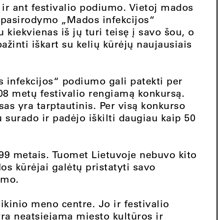
ir ant festivalio podiumo. Vietoj mados
o pasirodymo „Mados infekcijos“
u kiekvienas iš jų turi teisę į savo šou, o
ažinti iškart su kelių kūrėjų naujausiais
 infekcijos“ podiumo gali patekti per
008 metų festivalio rengiamą konkursą.
as yra tarptautinis. Per visą konkurso
 surado ir padėjo iškilti daugiau kaip 50
999 metais. Tuomet Lietuvoje nebuvo kito
s kūrėjai galėtų pristatyti savo
umo.
kinio meno centre. Jo ir festivalio
yra neatsiejama miesto kultūros ir