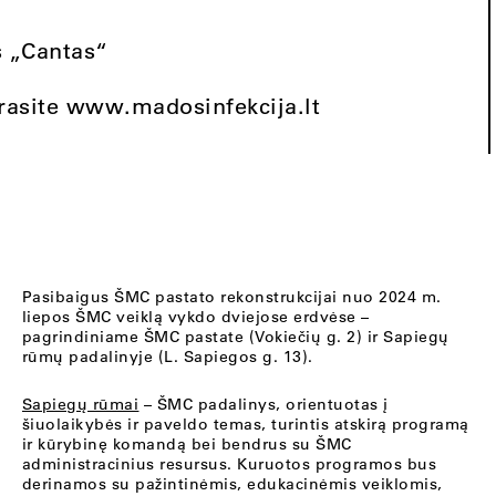
 „Cantas“
 rasite www.madosinfekcija.lt
Pasibaigus ŠMC pastato rekonstrukcijai nuo 2024 m.
liepos ŠMC veiklą vykdo dviejose erdvėse –
pagrindiniame ŠMC pastate (Vokiečių g. 2) ir Sapiegų
rūmų padalinyje (L. Sapiegos g. 13).
Sapiegų rūmai
– ŠMC padalinys, orientuotas į
šiuolaikybės ir paveldo temas, turintis atskirą programą
ir kūrybinę komandą bei bendrus su ŠMC
administracinius resursus. Kuruotos programos bus
derinamos su pažintinėmis, edukacinėmis veiklomis,