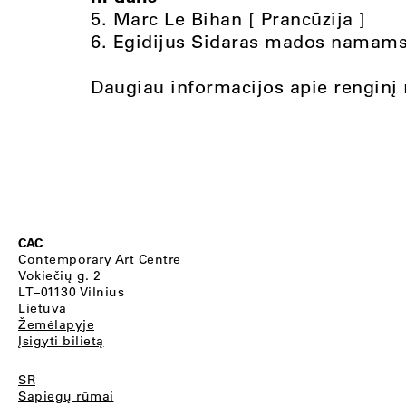
5. Marc Le Bihan [ Prancūzija ]
6. Egidijus Sidaras mados namams
Daugiau informacijos apie renginį
CAC
Contemporary Art Centre
Vokiečių g. 2
LT–01130 Vilnius
Lietuva
Žemėlapyje
Įsigyti bilietą
SR
Sapiegų rūmai