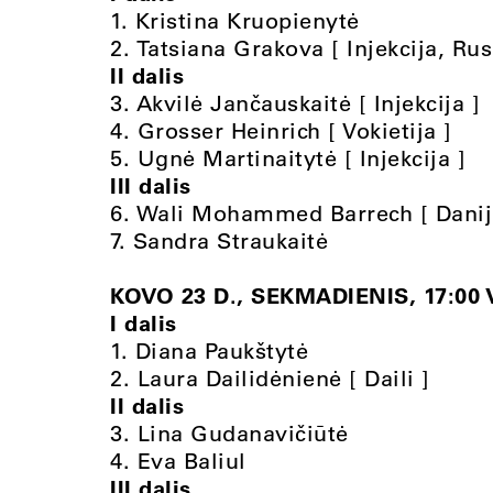
1. Kristina Kruopienytė
2. Tatsiana Grakova [ Injekcija, Rusi
II dalis
3. Akvilė Jančauskaitė [ Injekcija ]
4. Grosser Heinrich [ Vokietija ]
5. Ugnė Martinaitytė [ Injekcija ]
III dalis
6. Wali Mohammed Barrech [ Danij
7. Sandra Straukaitė
KOVO 23 D., SEKMADIENIS, 17:00 
I dalis
1. Diana Paukštytė
2. Laura Dailidėnienė [ Daili ]
II dalis
3. Lina Gudanavičiūtė
4. Eva Baliul
III dalis