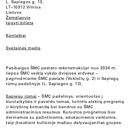
L. Sapiegos g. 13,
LT–10312 Vilnius
Lietuva
Žemėlapyje
Įsigyti bilietą
Kontaktai
Svetainės medis
Pasibaigus ŠMC pastato rekonstrukcijai nuo 2024 m.
liepos ŠMC veiklą vykdo dviejose erdvėse –
pagrindiniame ŠMC pastate (Vokiečių g. 2) ir Sapiegų
rūmų padalinyje (L. Sapiegos g. 13).
Sapiegų rūmai
– ŠMC padalinys, orientuotas į
šiuolaikybės ir paveldo temas, turintis atskirą programą
ir kūrybinę komandą bei bendrus su ŠMC
administracinius resursus. Kuruotos programos bus
derinamos su pažintinėmis, edukacinėmis veiklomis,
taip įtraukiant kultūroje mažiau dalyvaujančias grupes.