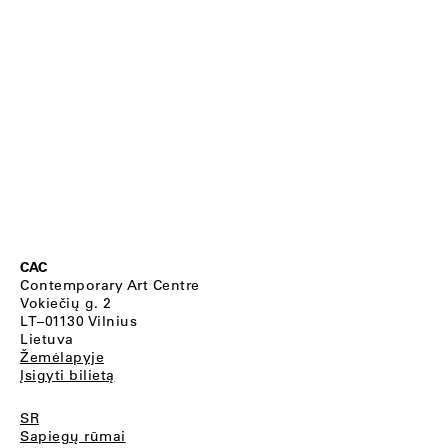
CAC
Contemporary Art Centre
Vokiečių g. 2
LT–01130 Vilnius
Lietuva
Žemėlapyje
Įsigyti bilietą
SR
Sapiegų rūmai