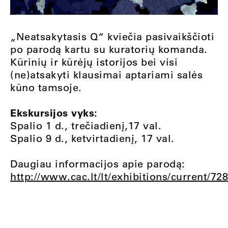
„Neatsakytasis Q“ kviečia pasivaikščioti
po parodą kartu su kuratorių komanda.
Kūrinių ir kūrėjų istorijos bei visi
(ne)atsakyti klausimai aptariami salės
kūno tamsoje.
Ekskursijos vyks:
Spalio 1 d., trečiadienį,17 val.
Spalio 9 d., ketvirtadienį, 17 val.
Daugiau informacijos apie parodą:
http://www.cac.lt/lt/exhibitions/current/72