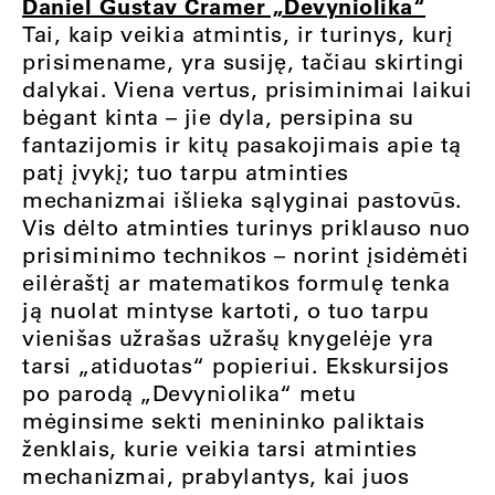
Daniel Gustav Cramer „Devyniolika“
Tai, kaip veikia atmintis, ir turinys, kurį
prisimename, yra susiję, tačiau skirtingi
dalykai. Viena vertus, prisiminimai laikui
bėgant kinta – jie dyla, persipina su
fantazijomis ir kitų pasakojimais apie tą
patį įvykį; tuo tarpu atminties
mechanizmai išlieka sąlyginai pastovūs.
Vis dėlto atminties turinys priklauso nuo
prisiminimo technikos – norint įsidėmėti
eilėraštį ar matematikos formulę tenka
ją nuolat mintyse kartoti, o tuo tarpu
vienišas užrašas užrašų knygelėje yra
tarsi „atiduotas“ popieriui. Ekskursijos
po parodą „Devyniolika“ metu
mėginsime sekti menininko paliktais
ženklais, kurie veikia tarsi atminties
mechanizmai, prabylantys, kai juos