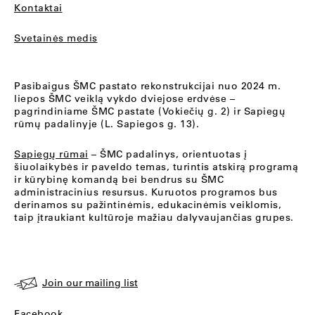
Kontaktai
Svetainės medis
Pasibaigus ŠMC pastato rekonstrukcijai nuo 2024 m.
liepos ŠMC veiklą vykdo dviejose erdvėse –
pagrindiniame ŠMC pastate (Vokiečių g. 2) ir Sapiegų
rūmų padalinyje (L. Sapiegos g. 13).
Sapiegų rūmai
– ŠMC padalinys, orientuotas į
šiuolaikybės ir paveldo temas, turintis atskirą programą
ir kūrybinę komandą bei bendrus su ŠMC
administracinius resursus. Kuruotos programos bus
derinamos su pažintinėmis, edukacinėmis veiklomis,
taip įtraukiant kultūroje mažiau dalyvaujančias grupes.
Join our mailing list
Facebook