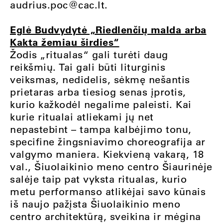
audrius.poc@cac.lt
.
Eglė Budvydytė „Riedlenčių malda arba
Kakta žemiau širdies“
Žodis „ritualas“ gali turėti daug
reikšmių. Tai gali būti liturginis
veiksmas, nedidelis, sėkmę nešantis
prietaras arba tiesiog senas įprotis,
kurio kažkodėl negalime paleisti. Kai
kurie ritualai atliekami jų net
nepastebint – tampa kalbėjimo tonu,
specifine žingsniavimo choreografija ar
valgymo maniera. Kiekvieną vakarą, 18
val., Šiuolaikinio meno centro Šiaurinėje
salėje taip pat vyksta ritualas, kurio
metu performanso atlikėjai savo kūnais
iš naujo pažįsta Šiuolaikinio meno
centro architektūrą, sveikina ir mėgina