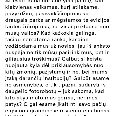
Ar esate kada nors netyčia pajutę, kad
kiekvienas veiksmas, kurį atliekame,
pavyzdžiui, pasivaikščiojimas su
draugais parke ar mėgstamos televizijos
laidos žiūrėjimas, ne visai priklauso nuo
mūsų valios? Kad kažkokia galinga,
tačiau nematoma ranka, kasdien
vedžiodama mus už nosies, jau iš anksto
nuspėja ne tik mūsų pasirinkimus, bet ir
giliausius troškimus? Galbūt ši keista
nuojauta kyla dėl priklausomybės nuo
kitų žmonių, pažįstamų ir ne, bei mums
įtaką darančių institucijų? Galbūt esame
ne asmenybės, o tik tipažai, sudaryti iš
daugelio fotorobotų – juk sakoma, kad
kito akys mato mus geriau, nei mes
patys? O gal esame įkaltinti savo pačių
elgsenos grandinėse ir vienintelis būdas