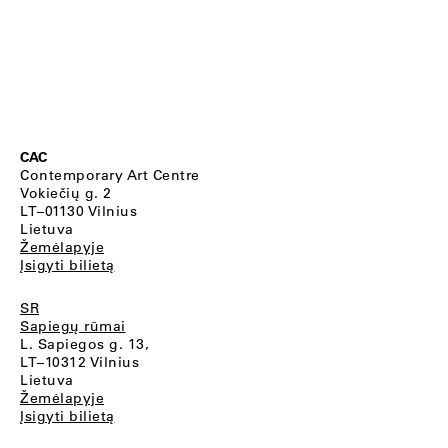
CAC
Contemporary Art Centre
Vokiečių g. 2
LT–01130 Vilnius
Lietuva
Žemėlapyje
Įsigyti bilietą
SR
Sapiegų rūmai
L. Sapiegos g. 13,
LT–10312 Vilnius
Lietuva
Žemėlapyje
Įsigyti bilietą