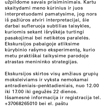
užpildome savais prisiminimais. Kartu
skaitydami meno kūrinius ir juos
interpretuodami pamatysime, jog nors
iš pažiūros atviri interpretacijai, šie
darbai sufleruoja subtilias taisykles,
kuriomis sekant išryškėja turtingi
pasakojimai bei netikėtos paralelės.
Ekskursijos pabaigoje atliksime
kūrybinio rašymo eksperimentą, kurio
metu praktiškai taikysime parodoje
atrastas menininko strategijas.
Ekskursijos skirtos visų amžiaus grupių
moksleiviams ir vyksta nemokamai
antradieniais–penktadieniais, nuo 12.00
iki 17.00 iki gegužės 22 dienos.
Išsamesnė informacija ir registracija tel.
+37068265010 bei el. paštu