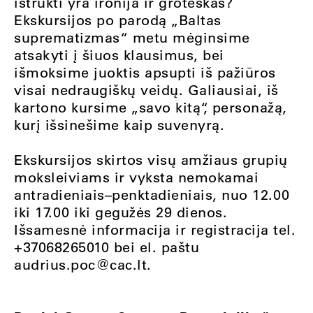
ištrūkti yra ironija ir groteskas?
Ekskursijos po parodą „Baltas
suprematizmas“ metu mėginsime
atsakyti į šiuos klausimus, bei
išmoksime juoktis apsupti iš pažiūros
visai nedraugiškų veidų. Galiausiai, iš
kartono kursime „savo kitą“, personažą,
kurį išsinešime kaip suvenyrą.
Ekskursijos skirtos visų amžiaus grupių
moksleiviams ir vyksta nemokamai
antradieniais–penktadieniais, nuo 12.00
iki 17.00 iki gegužės 29 dienos.
Išsamesnė informacija ir registracija tel.
+37068265010 bei el. paštu
audrius.poc@cac.lt
.