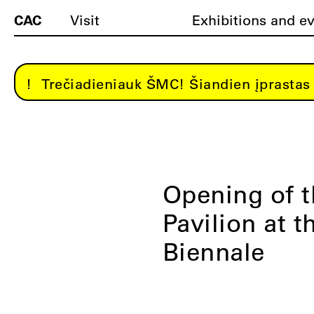
CAC
Visit
Exhibitions and e
Trečiadieniauk ŠMC! Šiandien įprastas 
Opening of t
Pavilion at t
Biennale