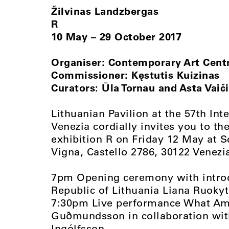
Žilvinas Landzbergas
R
10 May – 29 October 2017
Organiser: Contemporary Art Centr
Commissioner: Kęstutis Kuizinas
Curators: Ūla Tornau and Asta Vaič
Lithuanian Pavilion at the 57th Int
Venezia cordially invites you to th
exhibition R on Friday 12 May at 
Vigna, Castello 2786, 30122 Venezi
7pm Opening ceremony with introdu
Republic of Lithuania Liana Ruoky
7:30pm Live performance What Am 
Guðmundsson in collaboration with
Ingólfsson