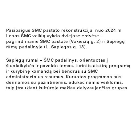
Pasibaigus ŠMC pastato rekonstrukcijai nuo 2024 m.
liepos ŠMC veiklą vykdo dviejose erdvėse –
pagrindiniame ŠMC pastate (Vokiečių g. 2) ir Sapiegų
rūmų padalinyje (L. Sapiegos g. 13).
Sapiegų rūmai
– ŠMC padalinys, orientuotas į
šiuolaikybės ir paveldo temas, turintis atskirą programą
ir kūrybinę komandą bei bendrus su ŠMC
administracinius resursus. Kuruotos programos bus
derinamos su pažintinėmis, edukacinėmis veiklomis,
taip įtraukiant kultūroje mažiau dalyvaujančias grupes.