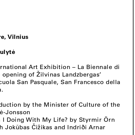
e, Vilnius
iulytė
ernational Art Exhibition – La Biennale di
e opening of Žilvinas Landzbergas’
Scuola San Pasquale, San Francesco della
a.
ction by the Minister of Culture of the
tė-Jonsson
I Doing With My Life? by Styrmir Örn
 Jokūbas Čižikas and Indriði Arnar