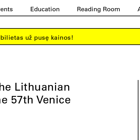
vents
Education
Reading Room
bilietas už pusę kainos!
he Lithuanian
he 57th Venice