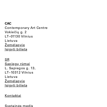
CAC
Contemporary Art Centre
Vokiečių g. 2
LT–01130 Vilnius
Lietuva
Žemėlapyje
Įsigyti bilietą
SR
Sapiegų rūmai
L. Sapiegos g. 13,
LT–10312 Vilnius
Lietuva
Žemėlapyje
Įsigyti bilietą
Kontaktai
Svetainės medis