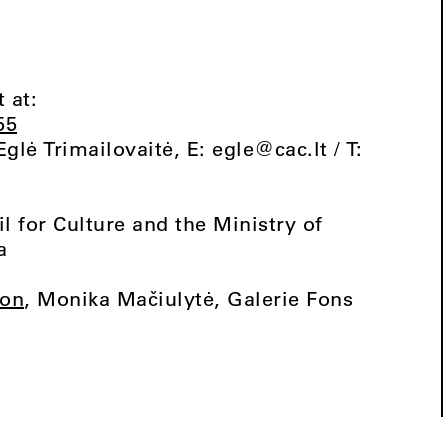
 at:
55
Eglė Trimailovaitė, E:
egle@cac.lt
/ T:
l for Culture and the Ministry of
a
ion
, Monika Mačiulytė, Galerie Fons