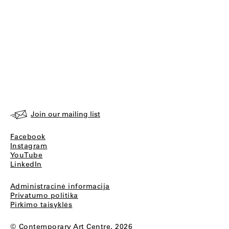
Join our mailing list
Facebook
Instagram
YouTube
LinkedIn
Administracinė informacija
Privatumo politika
Pirkimo taisyklės
© Contemporary Art Centre, 2026