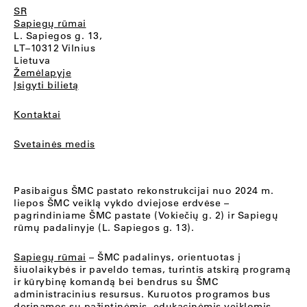
SR
Sapiegų rūmai
L. Sapiegos g. 13,
LT–10312 Vilnius
Lietuva
Žemėlapyje
Įsigyti bilietą
Kontaktai
Svetainės medis
Pasibaigus ŠMC pastato rekonstrukcijai nuo 2024 m.
liepos ŠMC veiklą vykdo dviejose erdvėse –
pagrindiniame ŠMC pastate (Vokiečių g. 2) ir Sapiegų
rūmų padalinyje (L. Sapiegos g. 13).
Sapiegų rūmai
– ŠMC padalinys, orientuotas į
šiuolaikybės ir paveldo temas, turintis atskirą programą
ir kūrybinę komandą bei bendrus su ŠMC
administracinius resursus. Kuruotos programos bus
derinamos su pažintinėmis, edukacinėmis veiklomis,