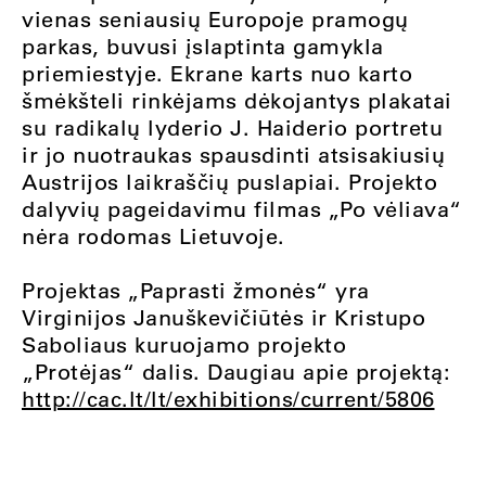
vienas seniausių Europoje pramogų
parkas, buvusi įslaptinta gamykla
priemiestyje. Ekrane karts nuo karto
šmėkšteli rinkėjams dėkojantys plakatai
su radikalų lyderio J. Haiderio portretu
ir jo nuotraukas spausdinti atsisakiusių
Austrijos laikraščių puslapiai. Projekto
dalyvių pageidavimu filmas „Po vėliava“
nėra rodomas Lietuvoje.
Projektas „Paprasti žmonės“ yra
Virginijos Januškevičiūtės ir Kristupo
Saboliaus kuruojamo projekto
„Protėjas“ dalis. Daugiau apie projektą:
http://cac.lt/lt/exhibitions/current/5806