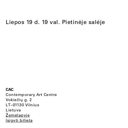
Liepos 19 d. 19 val. Pietinėje salėje
CAC
Contemporary Art Centre
Vokiečių g. 2
LT–01130 Vilnius
Lietuva
Žemėlapyje
Įsigyti bilietą