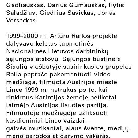
Gadliauskas, Darius Gumauskas, Rytis
Saladžius, Giedrius Savickas, Jonas
Verseckas
1999–2000 m. Artūro Railos projekte
dalyvavo keletas tuometinės
Nacionalinės Lietuvos darbininkų
sąjungos atstovų. Sąjungos būstinėje
Šiaulių viešbutyje susirinkusios grupelės
Raila paprašė pakomentuoti video
medžiagą, filmuotą Austrijos mieste
Lince 1999 m. netrukus po to, kai
rinkimus Karintijos žemėje netikėtai
laimėjo Austrijos liaudies partija.
Filmuotoje medžiagoje užfiksuoti
kasdieniniai Linco vaizdai –
gatvės muzikantai, alaus šventė, medijų
meno parodos atidarymo vakaras,