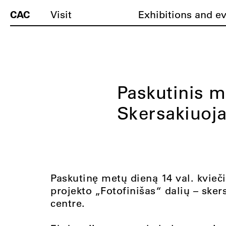
CAC
Visit
Exhibitions and e
Paskutinis m
Skersakiuoja
Paskutinę metų dieną 14 val. kvie
projekto „Fotofinišas“ dalių – ske
centre.