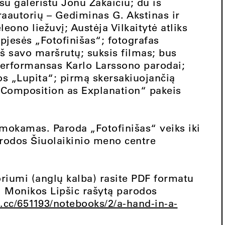
u galeristu Jonu Žakaičiu; du iš
autorių – Gediminas G. Akstinas ir
eono liežuvį; Austėja Vilkaitytė atliks
jesės „Fotofinišas“; fotografas
š savo maršrutų; suksis filmas; bus
erformansas Karlo Larssono parodai;
os „Lupita“; pirmą skersakiuojančią
 „Composition as Explanation“ pakeis
mokamas. Paroda „Fotofinišas“ veiks iki
arodos Šiuolaikinio meno centre
oriumi (anglų kalba) rasite PDF formatu
. Monikos Lipšic rašytą parodos
t.cc/651193/notebooks/2/a-hand-in-a-