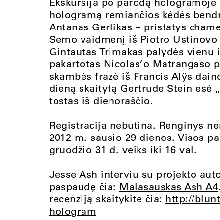
Ekskursija po parodą hologramoje s
hologramą remiančios kėdės bendra
Antanas Gerlikas – pristatys chamel
Semo vaidmenį iš Piotro Ustinovo p
Gintautas Trimakas palydės vienu i
pakartotas Nicolas’o Matrangaso p
skambės frazė iš Francis Alÿs dain
dieną skaitytą Gertrude Stein esė
tostas iš dienoraščio.
Registracija nebūtina. Renginys ne
2012 m. sausio 29 dienos. Visos p
gruodžio 31 d. veiks iki 16 val.
Jesse Ash interviu su projekto aut
paspaudę čia:
Malasauskas Ash A4
recenziją skaitykite čia:
http://blun
hologram