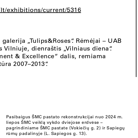
t/lt/exhibitions/current/5316
galerija „Tulips&Roses“. Rėmėjai – UAB
 Vilniuje, dienraštis „Vilniaus diena“.
iment & Excellence“ dalis, remiama
ūra 2007–2013“.
Pasibaigus ŠMC pastato rekonstrukcijai nuo 2024 m.
liepos ŠMC veiklą vykdo dviejose erdvėse –
pagrindiniame ŠMC pastate (Vokiečių g. 2) ir Sapiegų
rūmų padalinyje (L. Sapiegos g. 13).