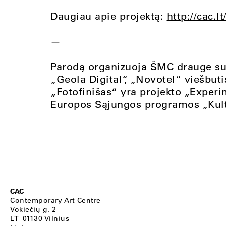
Daugiau apie projektą:
http://cac.l
—
Parodą organizuoja ŠMC drauge su 
„Geola Digital“, „Novotel“ viešbutis
„Fotofinišas“ yra projekto „Exper
Europos Sąjungos programos „Kult
CAC
Contemporary Art Centre
Vokiečių g. 2
LT–01130 Vilnius