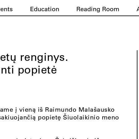
vents
Education
Reading Room
etų renginys.
nti popietė
čiame į vieną iš Raimundo Malašausko
rsakiuojančią popietę Šiuolaikinio meno