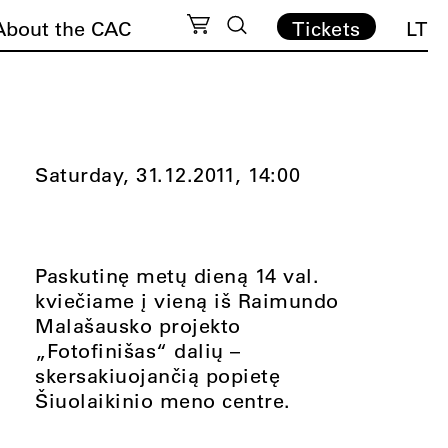
About the CAC
Tickets
LT
Saturday, 31.12.2011,
14:00
Paskutinę metų dieną 14 val.
kviečiame į vieną iš Raimundo
Malašausko projekto
„Fotofinišas“ dalių –
skersakiuojančią popietę
Šiuolaikinio meno centre.