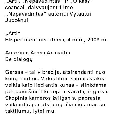
„Arti“, „Nepavadintas“ ir „O kas?“
seansai, dalyvaujant filmo
„Nepavadintas“ autoriui Vytautui
Juozėnui
„Arti“
Eksperimentinis filmas, 4 min., 2009 m.
Autorius: Arnas Anskaitis
Be dialogų
Garsas – tai vibracija, atsirandanti nuo
kūnų trinties. Videofilme kameros akis
veikia kaip liečiantis kūnas – slinkdama
per paviršius fiksuoja ir vaizdą, ir garsą.
Skopinis kameros žvilgsnis, paprastai
veikiantis per atstumą, čia siejamas su
taktilumu, lytėjimu.