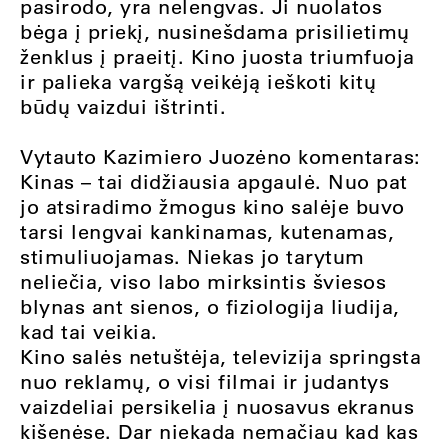
pasirodo, yra nelengvas. Ji nuolatos
bėga į priekį, nusinešdama prisilietimų
ženklus į praeitį. Kino juosta triumfuoja
ir palieka vargšą veikėją ieškoti kitų
būdų vaizdui ištrinti.
Vytauto Kazimiero Juozėno komentaras:
Kinas – tai didžiausia apgaulė. Nuo pat
jo atsiradimo žmogus kino salėje buvo
tarsi lengvai kankinamas, kutenamas,
stimuliuojamas. Niekas jo tarytum
neliečia, viso labo mirksintis šviesos
blynas ant sienos, o fiziologija liudija,
kad tai veikia.
Kino salės netuštėja, televizija springsta
nuo reklamų, o visi filmai ir judantys
vaizdeliai persikelia į nuosavus ekranus
kišenėse. Dar niekada nemačiau kad kas