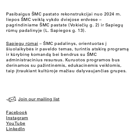
Pasibaigus ŠMC pastato rekonstrukcijai nuo 2024 m.
liepos ŠMC veiklą vykdo dviejose erdvėse –
pagrindiniame ŠMC pastate (Vokiečių g. 2) ir Sapiegų
rūmų padalinyje (L. Sapiegos g. 13).
Sapiegų rūmai
– ŠMC padalinys, orientuotas į
šiuolaikybės ir paveldo temas, turintis atskirą programą
ir kūrybinę komandą bei bendrus su ŠMC
administracinius resursus. Kuruotos programos bus
derinamos su pažintinėmis, edukacinėmis veiklomis,
taip įtraukiant kultūroje mažiau dalyvaujančias grupes.
Join our mailing list
Facebook
Instagram
YouTube
LinkedIn