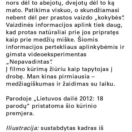
nors dėl to abejotų, dvejotų dėl to ką
mato. Patikima viskuo, o skundžiamasi
nebent dėl per prastos vaizdo „kokybės“.
Vaizdinės informacijos aplink tiek daug,
kad protas natūraliai prie jos pripratęs
kaip prie medžių miške. Šiomis
informacijos pertekliaus aplinkybėmis ir
gimsta videoeksperimentas
„Nepavadintas“.
Į filmo kūrimą žiūriu kaip tapytojas į
drobę. Man kinas pirmiausia –
medžiagiškumas ir žaidimas su laiku.
Parodoje „Lietuvos dailė 2012: 18
parodų“ pristatoma šio kūrinio
premjera.
Iliustracija:
sustabdytas kadras iš