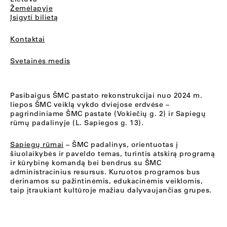
Žemėlapyje
Įsigyti bilietą
Kontaktai
Svetainės medis
Pasibaigus ŠMC pastato rekonstrukcijai nuo 2024 m.
liepos ŠMC veiklą vykdo dviejose erdvėse –
pagrindiniame ŠMC pastate (Vokiečių g. 2) ir Sapiegų
rūmų padalinyje (L. Sapiegos g. 13).
Sapiegų rūmai
– ŠMC padalinys, orientuotas į
šiuolaikybės ir paveldo temas, turintis atskirą programą
ir kūrybinę komandą bei bendrus su ŠMC
administracinius resursus. Kuruotos programos bus
derinamos su pažintinėmis, edukacinėmis veiklomis,
taip įtraukiant kultūroje mažiau dalyvaujančias grupes.