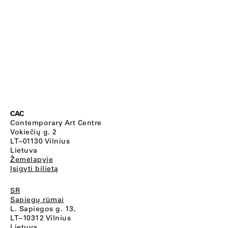
CAC
Contemporary Art Centre
Vokiečių g. 2
LT–01130 Vilnius
Lietuva
Žemėlapyje
Įsigyti bilietą
SR
Sapiegų rūmai
L. Sapiegos g. 13,
LT–10312 Vilnius
Lietuva