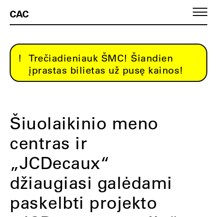
CAC
Trečiadieniauk ŠMC! Šiandien
įprastas bilietas už pusę kainos!
Šiuolaikinio meno
centras ir
„JCDecaux“
džiaugiasi galėdami
paskelbti projekto