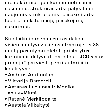
meno kūriniai gali komentuoti senas
socialines struktūras arba patys tapti
naujomis struktūromis, pasakoti arba
tapti pretekstu naujų pasakojimų
sukūrimui.
Šiuolaikinio meno centras dėkoja
visiems dalyvavusiems atrankoje. Iš 38
gautų pasiūlymų plėtoti pristatytus
kūrinius ir dalyvauti parodoje „JCDecaux
premija” pakviesti penki autoriai ir
kolektyvai:
• Andrius Arutiunian
• Viktorija Damerell
• Antanas Lučiūnas ir Monika
Janulevičiūtė
• Rūtenė Merkliopaitė
• Austėja Vilkaitytė