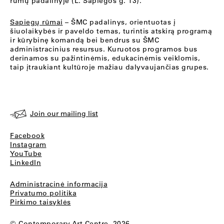
rūmų padalinyje (L. Sapiegos g. 13).
Sapiegų rūmai
– ŠMC padalinys, orientuotas į
šiuolaikybės ir paveldo temas, turintis atskirą programą
ir kūrybinę komandą bei bendrus su ŠMC
administracinius resursus. Kuruotos programos bus
derinamos su pažintinėmis, edukacinėmis veiklomis,
taip įtraukiant kultūroje mažiau dalyvaujančias grupes.
Join our mailing list
Facebook
Instagram
YouTube
LinkedIn
Administracinė informacija
Privatumo politika
Pirkimo taisyklės
© Contemporary Art Centre, 2026