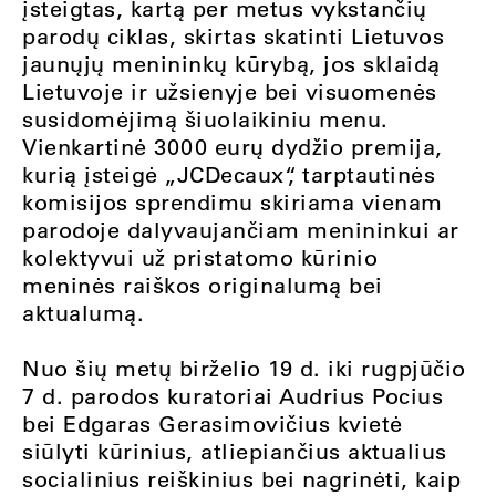
įsteigtas, kartą per metus vykstančių
parodų ciklas, skirtas skatinti Lietuvos
jaunųjų menininkų kūrybą, jos sklaidą
Lietuvoje ir užsienyje bei visuomenės
susidomėjimą šiuolaikiniu menu.
Vienkartinė 3000 eurų dydžio premija,
kurią įsteigė „JCDecaux“, tarptautinės
komisijos sprendimu skiriama vienam
parodoje dalyvaujančiam menininkui ar
kolektyvui už pristatomo kūrinio
meninės raiškos originalumą bei
aktualumą.
Nuo šių metų birželio 19 d. iki rugpjūčio
7 d. parodos kuratoriai Audrius Pocius
bei Edgaras Gerasimovičius kvietė
siūlyti kūrinius, atliepiančius aktualius
socialinius reiškinius bei nagrinėti, kaip