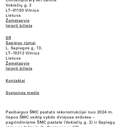
Contemporary Art Centre
Vokiečių g. 2
LT–01130 Vilnius
Lietuva
Žemėlapyje
Įsigyti bilietą
SR
Sapiegų rūmai
L. Sapiegos g. 13,
LT–10312 Vilnius
Lietuva
Žemėlapyje
Įsigyti bilietą
Kontaktai
Svetainės medis
Pasibaigus ŠMC pastato rekonstrukcijai nuo 2024 m.
liepos ŠMC veiklą vykdo dviejose erdvėse –
pagrindiniame ŠMC pastate (Vokiečių g. 2) ir Sapiegų