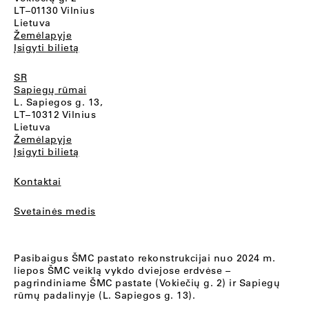
LT–01130 Vilnius
Lietuva
Žemėlapyje
Įsigyti bilietą
SR
Sapiegų rūmai
L. Sapiegos g. 13,
LT–10312 Vilnius
Lietuva
Žemėlapyje
Įsigyti bilietą
Kontaktai
Svetainės medis
Pasibaigus ŠMC pastato rekonstrukcijai nuo 2024 m.
liepos ŠMC veiklą vykdo dviejose erdvėse –
pagrindiniame ŠMC pastate (Vokiečių g. 2) ir Sapiegų
rūmų padalinyje (L. Sapiegos g. 13).