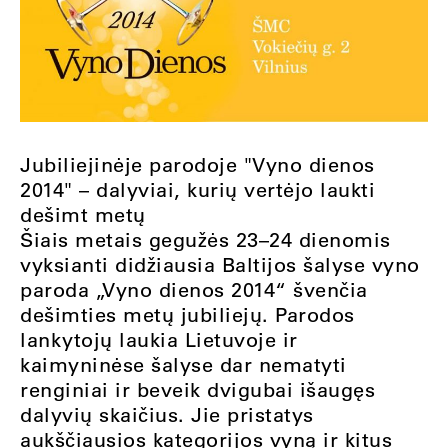
Jubiliejinėje parodoje "Vyno dienos
2014" – dalyviai, kurių vertėjo laukti
dešimt metų
Šiais metais gegužės 23–24 dienomis
vyksianti didžiausia Baltijos šalyse vyno
paroda „Vyno dienos 2014“ švenčia
dešimties metų jubiliejų. Parodos
lankytojų laukia Lietuvoje ir
kaimyninėse šalyse dar nematyti
renginiai ir beveik dvigubai išaugęs
dalyvių skaičius. Jie pristatys
aukščiausios kategorijos vyną ir kitus