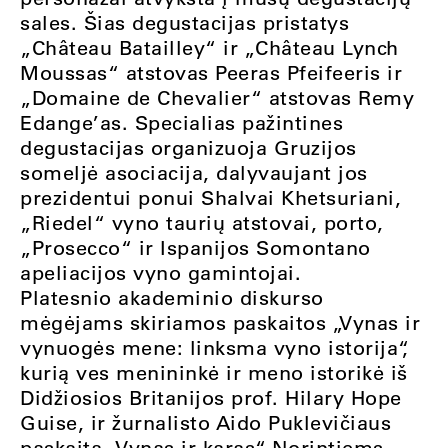
sales. Šias degustacijas pristatys
„Château Batailley“ ir „Château Lynch
Moussas“ atstovas Peeras Pfeifeeris ir
„Domaine de Chevalier“ atstovas Remy
Edange’as. Specialias pažintines
degustacijas organizuoja Gruzijos
someljė asociacija, dalyvaujant jos
prezidentui ponui Shalvai Khetsuriani,
„Riedel“ vyno taurių atstovai, porto,
„Prosecco“ ir Ispanijos Somontano
apeliacijos vyno gamintojai.
Platesnio akademinio diskurso
mėgėjams skiriamos paskaitos „Vynas ir
vynuogės mene: linksma vyno istorija“,
kurią ves menininkė ir meno istorikė iš
Didžiosios Britanijos prof. Hilary Hope
Guise, ir žurnalisto Aido Puklevičiaus
paskaita „Vynas ir karas“. Norintiems