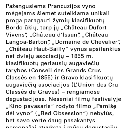
Pažengusiems Prancūzijos vyno
mėgėjams šiemet suteikiama unikali
proga paragauti žymių klasifikuotų
Bordo ūkių, tarp jų „Château Dufort-
Vivens“, „Château d‘Issan“, „Château
Langoa-Barton“, „Domaine de Chevalier“,
„Château Haut-Bailly“ vynus apsilankius
net dviejų asociacijų – 1855 m.
klasifikuotų geriausių augaviečių
tarybos (Conseil des Grands Crus
Classés en 1855) ir Gravo klasifikuotų
augaviečių asociacijos (L’Union des Cru
Classés de Graves) – rengiamose
degustacijose. Neseniai filmų festivalyje
„Kino pavasaris“ rodyto filmo „Pamišę
dėl vyno“ („Red Obsession“) nebylūs,
bet savo verte daug pasakantys
personažai atvyksta į mūsų degustacijų