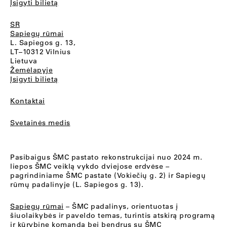
Įsigyti bilietą
SR
Sapiegų rūmai
L. Sapiegos g. 13,
LT–10312 Vilnius
Lietuva
Žemėlapyje
Įsigyti bilietą
Kontaktai
Svetainės medis
Pasibaigus ŠMC pastato rekonstrukcijai nuo 2024 m.
liepos ŠMC veiklą vykdo dviejose erdvėse –
pagrindiniame ŠMC pastate (Vokiečių g. 2) ir Sapiegų
rūmų padalinyje (L. Sapiegos g. 13).
Sapiegų rūmai
– ŠMC padalinys, orientuotas į
šiuolaikybės ir paveldo temas, turintis atskirą programą
ir kūrybinę komandą bei bendrus su ŠMC