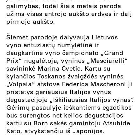
galimybes, todėl šiais metais paroda
užims visas antrojo aukšto erdves ir dalį
pirmojo aukšto.
Šiemet parodoje dalyvauja Lietuvos
vyno entuziastų numylėtinė ir
daugkartinė vyno čempionato „Grand
Prix“ nugalėtoja, vyninės „Masciarelli“
savininkė Marina Cvetic. Kartu su
kylančios Toskanos žvaigždės vyninės
„Volpaia“ atstove Federica Mascheroni ji
pristatys geriausius Italijos vynus
degustacijoje „Iškiliausias Italijos vynas“.
Gėrimų pasaulyje ieškantiems egzotikos
bus surengtos net kelios degustacijos
kartu su Born sakės gamintoju Atsuhide
Kato, atvykstančiu iš Japonijos.