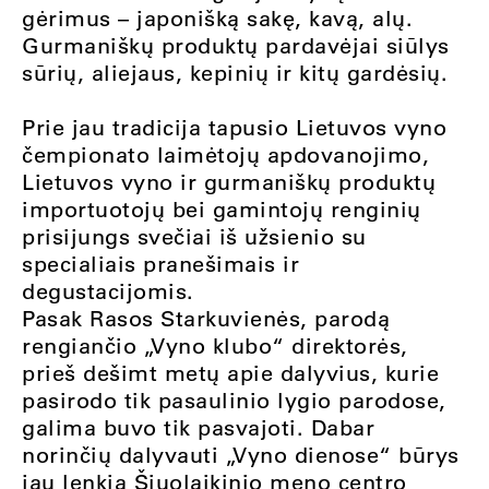
gėrimus – japonišką sakę, kavą, alų.
Gurmaniškų produktų pardavėjai siūlys
sūrių, aliejaus, kepinių ir kitų gardėsių.
Prie jau tradicija tapusio Lietuvos vyno
čempionato laimėtojų apdovanojimo,
Lietuvos vyno ir gurmaniškų produktų
importuotojų bei gamintojų renginių
prisijungs svečiai iš užsienio su
specialiais pranešimais ir
degustacijomis.
Pasak Rasos Starkuvienės, parodą
rengiančio „Vyno klubo“ direktorės,
prieš dešimt metų apie dalyvius, kurie
pasirodo tik pasaulinio lygio parodose,
galima buvo tik pasvajoti. Dabar
norinčių dalyvauti „Vyno dienose“ būrys
jau lenkia Šiuolaikinio meno centro