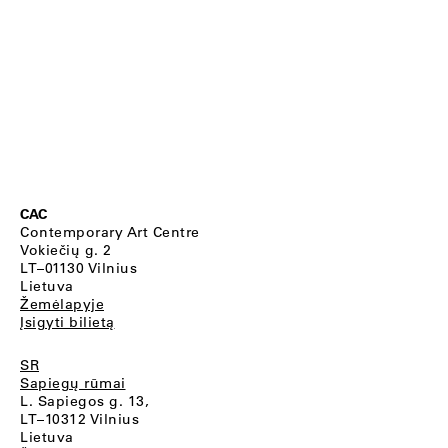
CAC
Contemporary Art Centre
Vokiečių g. 2
LT–01130 Vilnius
Lietuva
Žemėlapyje
Įsigyti bilietą
SR
Sapiegų rūmai
L. Sapiegos g. 13,
LT–10312 Vilnius
Lietuva