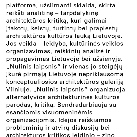
platforma, užsiimanti sklaida, skirta
reikšti analitinę – tarpdalykinę
architektūros kritiką, kuri galimai
įtakotų, keistų, turtintų bei praplėstų
architektūros kultūros lauką Lietuvoje.
Jos veikla – leidyba, kultūrinės veiklos
organizavimas, reiškinių analizė ir
propagavimas Lietuvoje bei užsienyje.
„Nulinis laipsnis“ ir vienas jo steigėjų
įkūrė pirmąją Lietuvoje nepriklausomą
konceptualiosios architektūros galeriją
Vilniuje. „Nulinis laipsnis“ organizuoja
alternatyvios architektūrinės kultūros
parodas, kritiką. Bendradarbiauja su
esančiomis visuomeninėmis
organizacijomis. Idėjos reiškiamos
probleminių ir atvirų diskusijų bei
architektūros kritikos leidinio – zino