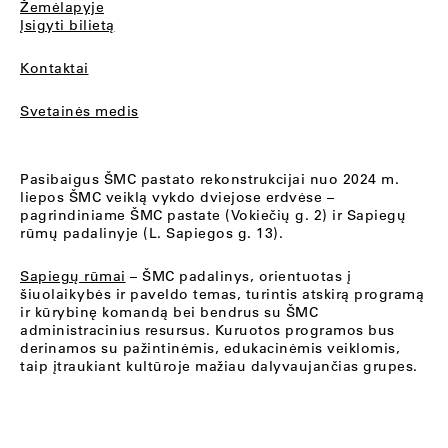
Žemėlapyje
Įsigyti bilietą
Kontaktai
Svetainės medis
Pasibaigus ŠMC pastato rekonstrukcijai nuo 2024 m.
liepos ŠMC veiklą vykdo dviejose erdvėse –
pagrindiniame ŠMC pastate (Vokiečių g. 2) ir Sapiegų
rūmų padalinyje (L. Sapiegos g. 13).
Sapiegų rūmai
– ŠMC padalinys, orientuotas į
šiuolaikybės ir paveldo temas, turintis atskirą programą
ir kūrybinę komandą bei bendrus su ŠMC
administracinius resursus. Kuruotos programos bus
derinamos su pažintinėmis, edukacinėmis veiklomis,
taip įtraukiant kultūroje mažiau dalyvaujančias grupes.