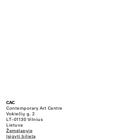
CAC
Contemporary Art Centre
Vokiečių g. 2
LT–01130 Vilnius
Lietuva
Žemėlapyje
Įsigyti bilietą