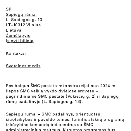
SR
Sapiegų rūmai
L. Sapiegos g. 13,
LT–10312 Vilnius
Lietuva
Žemėlapyje
Įsigyti bilietą
Kontaktai
Svetainės medis
Pasibaigus ŠMC pastato rekonstrukcijai nuo 2024 m.
liepos ŠMC veiklą vykdo dviejose erdvėse –
pagrindiniame ŠMC pastate (Vokiečių g. 2) ir Sapiegų
rūmų padalinyje (L. Sapiegos g. 13).
Sapiegų rūmai
– ŠMC padalinys, orientuotas į
šiuolaikybės ir paveldo temas, turintis atskirą programą
ir kūrybinę komandą bei bendrus su ŠMC
administracinius resursus. Kuruotos programos bus