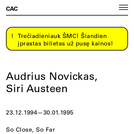
CAC
Trečiadieniauk ŠMC! Šiandien
įprastas bilietas už pusę kainos!
Audrius Novickas,
Siri Austeen
23.12.1994
—
30.01.1995
So Close, So Far