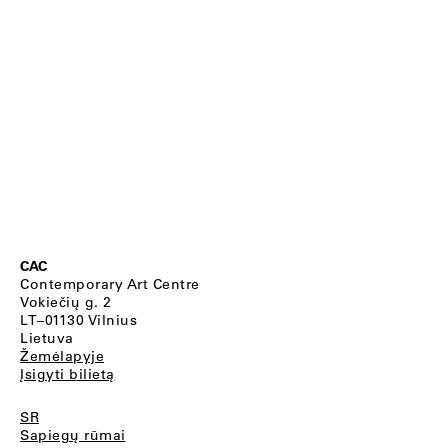
CAC
Contemporary Art Centre
Vokiečių g. 2
LT–01130 Vilnius
Lietuva
Žemėlapyje
Įsigyti bilietą
SR
Sapiegų rūmai