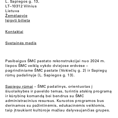
L. Sapiegos g. 13,
LT–10312 Vilnius
Lietuva
Žemėlapyje
Įsigyti bilietą
Kontaktai
Svetainės medis
Pasibaigus ŠMC pastato rekonstrukcijai nuo 2024 m.
liepos ŠMC veiklą vykdo dviejose erdvėse –
pagrindiniame ŠMC pastate (Vokiečių g. 2) ir Sapiegų
rūmų padalinyje (L. Sapiegos g. 13).
Sapiegų rūmai
– ŠMC padalinys, orientuotas į
šiuolaikybės ir paveldo temas, turintis atskirą programą
ir kūrybinę komandą bei bendrus su ŠMC
administracinius resursus. Kuruotos programos bus
derinamos su pažintinėmis, edukacinėmis veiklomis,
taip įtraukiant kultūroje mažiau dalyvaujančias grupes.