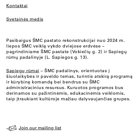
Kontaktai
Svetainės medis
Pasibaigus ŠMC pastato rekonstrukcijai nuo 2024 m.
liepos ŠMC veiklą vykdo dviejose erdvėse –
pagrindiniame ŠMC pastate (Vokiečių g. 2) ir Sapiegų
rūmų padalinyje (L. Sapiegos g. 13).
Sapiegų rūmai
– ŠMC padalinys, orientuotas į
šiuolaikybės ir paveldo temas, turintis atskirą programą
ir kūrybinę komandą bei bendrus su ŠMC
administracinius resursus. Kuruotos programos bus
derinamos su pažintinėmis, edukacinėmis veiklomis,
taip įtraukiant kultūroje mažiau dalyvaujančias grupes.
Join our mailing list