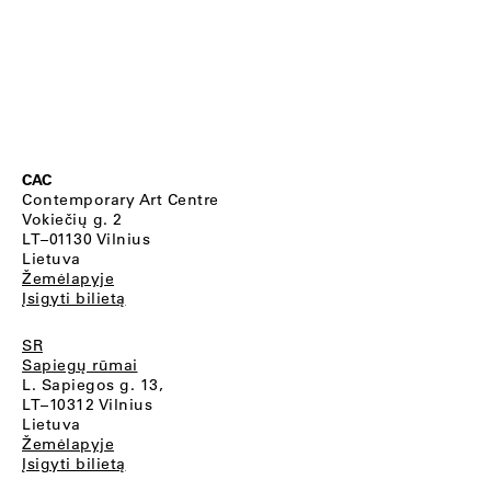
CAC
Contemporary Art Centre
Vokiečių g. 2
LT–01130 Vilnius
Lietuva
Žemėlapyje
Įsigyti bilietą
SR
Sapiegų rūmai
L. Sapiegos g. 13,
LT–10312 Vilnius
Lietuva
Žemėlapyje
Įsigyti bilietą