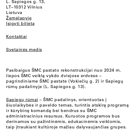
L. Sapiegos g. 13,
LT–10312 Vilnius
Lietuva
Žemėlapyje
Įsigyti bilietą
Kontaktai
Svetainės medis
Pasibaigus ŠMC pastato rekonstrukcijai nuo 2024 m.
liepos ŠMC veiklą vykdo dviejose erdvėse –
pagrindiniame ŠMC pastate (Vokiečių g. 2) ir Sapiegų
rūmų padalinyje (L. Sapiegos g. 13).
Sapiegų rūmai
– ŠMC padalinys, orientuotas į
šiuolaikybės ir paveldo temas, turintis atskirą programą
ir kūrybinę komandą bei bendrus su ŠMC
administracinius resursus. Kuruotos programos bus
derinamos su pažintinėmis, edukacinėmis veiklomis,
taip įtraukiant kultūroje mažiau dalyvaujančias grupes.