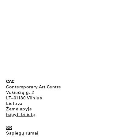
CAC
Contemporary Art Centre
Vokiečių g. 2
LT–01130 Vilnius
Lietuva
Žemėlapyje
Įsigyti bilietą
SR
Sapiegų rūmai