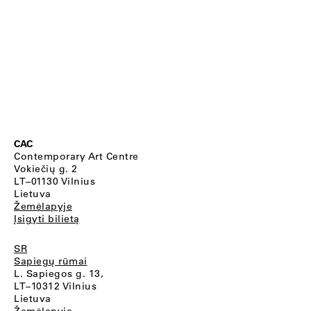
CAC
Contemporary Art Centre
Vokiečių g. 2
LT–01130 Vilnius
Lietuva
Žemėlapyje
Įsigyti bilietą
SR
Sapiegų rūmai
L. Sapiegos g. 13,
LT–10312 Vilnius
Lietuva