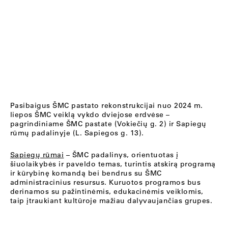
Pasibaigus ŠMC pastato rekonstrukcijai nuo 2024 m.
liepos ŠMC veiklą vykdo dviejose erdvėse –
pagrindiniame ŠMC pastate (Vokiečių g. 2) ir Sapiegų
rūmų padalinyje (L. Sapiegos g. 13).
Sapiegų rūmai
– ŠMC padalinys, orientuotas į
šiuolaikybės ir paveldo temas, turintis atskirą programą
ir kūrybinę komandą bei bendrus su ŠMC
administracinius resursus. Kuruotos programos bus
derinamos su pažintinėmis, edukacinėmis veiklomis,
taip įtraukiant kultūroje mažiau dalyvaujančias grupes.