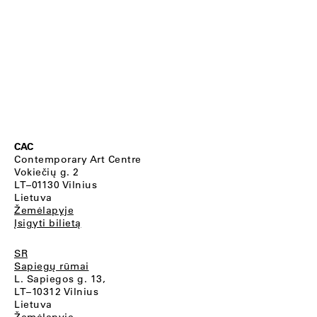
CAC
Contemporary Art Centre
Vokiečių g. 2
LT–01130 Vilnius
Lietuva
Žemėlapyje
Įsigyti bilietą
SR
Sapiegų rūmai
L. Sapiegos g. 13,
LT–10312 Vilnius
Lietuva