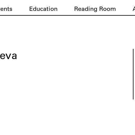
vents
Education
Reading Room
jeva