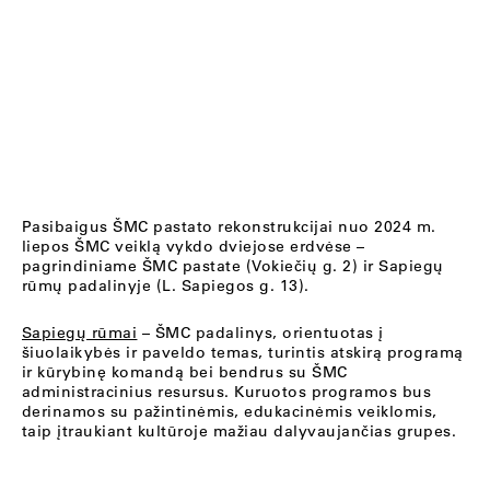
Pasibaigus ŠMC pastato rekonstrukcijai nuo 2024 m.
liepos ŠMC veiklą vykdo dviejose erdvėse –
pagrindiniame ŠMC pastate (Vokiečių g. 2) ir Sapiegų
rūmų padalinyje (L. Sapiegos g. 13).
Sapiegų rūmai
– ŠMC padalinys, orientuotas į
šiuolaikybės ir paveldo temas, turintis atskirą programą
ir kūrybinę komandą bei bendrus su ŠMC
administracinius resursus. Kuruotos programos bus
derinamos su pažintinėmis, edukacinėmis veiklomis,
taip įtraukiant kultūroje mažiau dalyvaujančias grupes.