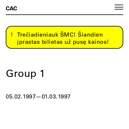
CAC
Trečiadieniauk ŠMC! Šiandien
įprastas bilietas už pusę kainos!
Group 1
05.02.1997
—
01.03.1997