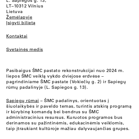
L. Sapiegos g. 13,
LT–10312 Vilnius
Lietuva
Žemėlapyje
Įsigyti bilietą
Kontaktai
Svetainės medis
Pasibaigus ŠMC pastato rekonstrukcijai nuo 2024 m.
liepos ŠMC veiklą vykdo dviejose erdvėse –
pagrindiniame ŠMC pastate (Vokiečių g. 2) ir Sapiegų
rūmų padalinyje (L. Sapiegos g. 13).
Sapiegų rūmai
– ŠMC padalinys, orientuotas į
šiuolaikybės ir paveldo temas, turintis atskirą programą
ir kūrybinę komandą bei bendrus su ŠMC
administracinius resursus. Kuruotos programos bus
derinamos su pažintinėmis, edukacinėmis veiklomis,
taip įtraukiant kultūroje mažiau dalyvaujančias grupes.