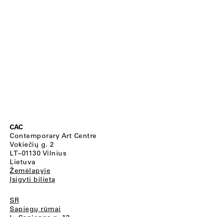
CAC
Contemporary Art Centre
Vokiečių g. 2
LT–01130 Vilnius
Lietuva
Žemėlapyje
Įsigyti bilietą
SR
Sapiegų rūmai