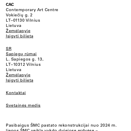
CAC
Contemporary Art Centre
Vokiečių g. 2
LT–01130 Vilnius
Lietuva
Žemėlapyje
Įsigyti bilietą
SR
Sapiegų rūmai
L. Sapiegos g. 13,
LT–10312 Vilnius
Lietuva
Žemėlapyje
Įsigyti bilietą
Kontaktai
Svetainės medis
Pasibaigus ŠMC pastato rekonstrukcijai nuo 2024 m.
liepos ŠMC veiklą vykdo dviejose erdvėse –