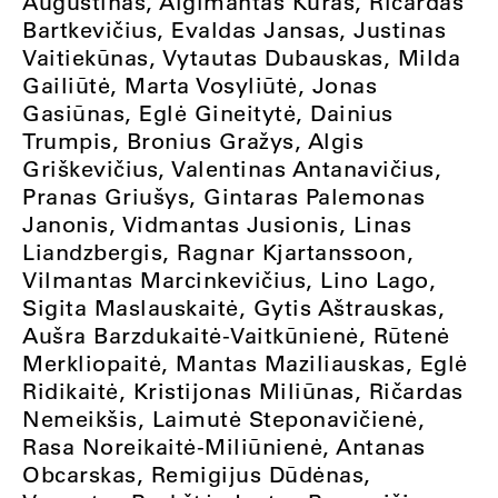
Augustinas, Algimantas Kuras, Ričardas
Bartkevičius, Evaldas Jansas, Justinas
Vaitiekūnas, Vytautas Dubauskas, Milda
Gailiūtė, Marta Vosyliūtė, Jonas
Gasiūnas, Eglė Gineitytė, Dainius
Trumpis, Bronius Gražys, Algis
Griškevičius, Valentinas Antanavičius,
Pranas Griušys, Gintaras Palemonas
Janonis, Vidmantas Jusionis, Linas
Liandzbergis, Ragnar Kjartanssoon,
Vilmantas Marcinkevičius, Lino Lago,
Sigita Maslauskaitė, Gytis Aštrauskas,
Aušra Barzdukaitė-Vaitkūnienė, Rūtenė
Merkliopaitė, Mantas Maziliauskas, Eglė
Ridikaitė, Kristijonas Miliūnas, Ričardas
Nemeikšis, Laimutė Steponavičienė,
Rasa Noreikaitė-Miliūnienė, Antanas
Obcarskas, Remigijus Dūdėnas,