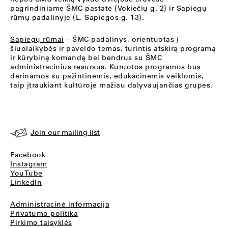
pagrindiniame ŠMC pastate (Vokiečių g. 2) ir Sapiegų
rūmų padalinyje (L. Sapiegos g. 13).
Sapiegų rūmai
– ŠMC padalinys, orientuotas į
šiuolaikybės ir paveldo temas, turintis atskirą programą
ir kūrybinę komandą bei bendrus su ŠMC
administracinius resursus. Kuruotos programos bus
derinamos su pažintinėmis, edukacinėmis veiklomis,
taip įtraukiant kultūroje mažiau dalyvaujančias grupes.
Join our mailing list
Facebook
Instagram
YouTube
LinkedIn
Administracinė informacija
Privatumo politika
Pirkimo taisyklės