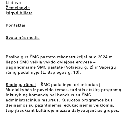
Lietuva
Žemėlapyje
Įsigyti bilietą
Kontaktai
Svetainės medis
Pasibaigus ŠMC pastato rekonstrukcijai nuo 2024 m.
liepos ŠMC veiklą vykdo dviejose erdvėse –
pagrindiniame ŠMC pastate (Vokiečių g. 2) ir Sapiegų
rūmų padalinyje (L. Sapiegos g. 13).
Sapiegų rūmai
– ŠMC padalinys, orientuotas į
šiuolaikybės ir paveldo temas, turintis atskirą programą
ir kūrybinę komandą bei bendrus su ŠMC
administracinius resursus. Kuruotos programos bus
derinamos su pažintinėmis, edukacinėmis veiklomis,
taip įtraukiant kultūroje mažiau dalyvaujančias grupes.