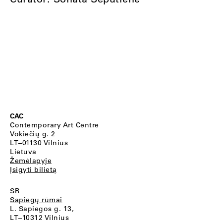
CAC
Contemporary Art Centre
Vokiečių g. 2
LT–01130 Vilnius
Lietuva
Žemėlapyje
Įsigyti bilietą
SR
Sapiegų rūmai
L. Sapiegos g. 13,
LT–10312 Vilnius