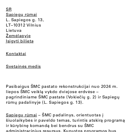
SR
Sapiegų rūmai
L. Sapiegos g. 13,
LT–10312 Vilnius
Lietuva
Žemėlapyje
Įsigyti bilietą
Kontaktai
Svetainės medis
Pasibaigus ŠMC pastato rekonstrukcijai nuo 2024 m.
liepos ŠMC veiklą vykdo dviejose erdvėse –
pagrindiniame ŠMC pastate (Vokiečių g. 2) ir Sapiegų
rūmų padalinyje (L. Sapiegos g. 13).
Sapiegų rūmai
– ŠMC padalinys, orientuotas į
šiuolaikybės ir paveldo temas, turintis atskirą programą
ir kūrybinę komandą bei bendrus su ŠMC
administracinius resursus. Kuruotos programos bus