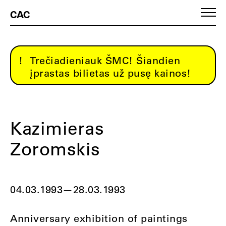
CAC
Trečiadieniauk ŠMC! Šiandien
įprastas bilietas už pusę kainos!
Kazimieras
Zoromskis
04.03.1993
—
28.03.1993
Anniversary exhibition of paintings