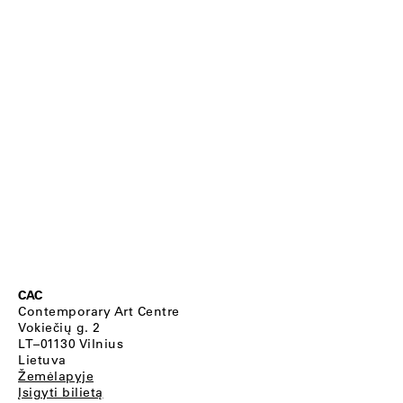
CAC
Contemporary Art Centre
Vokiečių g. 2
LT–01130 Vilnius
Lietuva
Žemėlapyje
Įsigyti bilietą