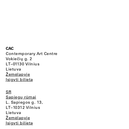
CAC
Contemporary Art Centre
Vokiečių g. 2
LT–01130 Vilnius
Lietuva
Žemėlapyje
Įsigyti bilietą
SR
Sapiegų rūmai
L. Sapiegos g. 13,
LT–10312 Vilnius
Lietuva
Žemėlapyje
Įsigyti bilietą