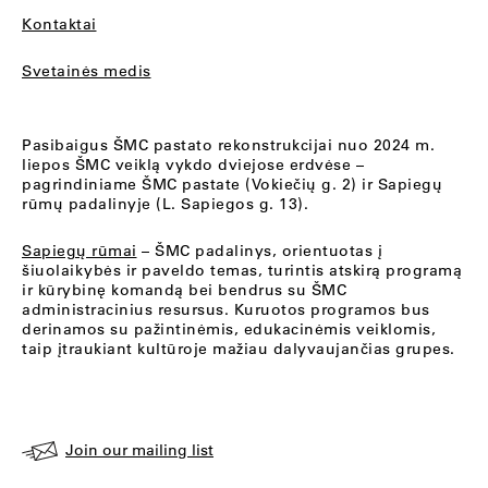
Kontaktai
Svetainės medis
Pasibaigus ŠMC pastato rekonstrukcijai nuo 2024 m.
liepos ŠMC veiklą vykdo dviejose erdvėse –
pagrindiniame ŠMC pastate (Vokiečių g. 2) ir Sapiegų
rūmų padalinyje (L. Sapiegos g. 13).
Sapiegų rūmai
– ŠMC padalinys, orientuotas į
šiuolaikybės ir paveldo temas, turintis atskirą programą
ir kūrybinę komandą bei bendrus su ŠMC
administracinius resursus. Kuruotos programos bus
derinamos su pažintinėmis, edukacinėmis veiklomis,
taip įtraukiant kultūroje mažiau dalyvaujančias grupes.
Join our mailing list