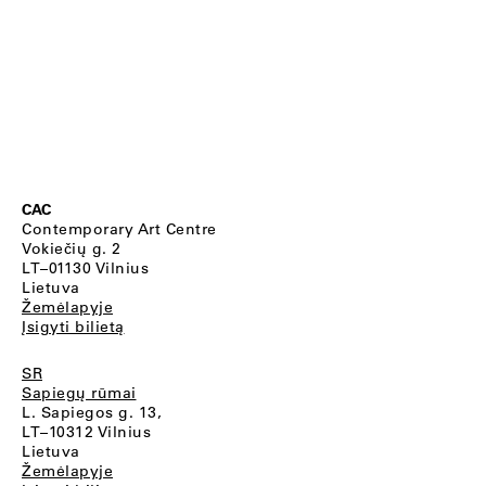
CAC
Contemporary Art Centre
Vokiečių g. 2
LT–01130 Vilnius
Lietuva
Žemėlapyje
Įsigyti bilietą
SR
Sapiegų rūmai
L. Sapiegos g. 13,
LT–10312 Vilnius
Lietuva
Žemėlapyje