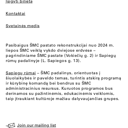
Įsigyti bilietą
Kontaktai
Svetainės medis
Pasibaigus ŠMC pastato rekonstrukcijai nuo 2024 m.
liepos ŠMC veiklą vykdo dviejose erdvėse –
pagrindiniame ŠMC pastate (Vokiečių g. 2) ir Sapiegų
rūmų padalinyje (L. Sapiegos g. 13).
Sapiegų rūmai
– ŠMC padalinys, orientuotas į
šiuolaikybės ir paveldo temas, turintis atskirą programą
ir kūrybinę komandą bei bendrus su ŠMC
administracinius resursus. Kuruotos programos bus
derinamos su pažintinėmis, edukacinėmis veiklomis,
taip įtraukiant kultūroje mažiau dalyvaujančias grupes.
Join our mailing list